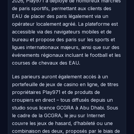
2026, Play971 a déployé de nombreux marchés
de paris sportifs, permettant aux clients des
EAU de placer des paris légalement via un
opérateur localement agréé. La plateforme est
accessible via des navigateurs mobiles et de
bureau et propose des paris sur les sports et
ligues internationaux majeurs, ainsi que sur des
événements régionaux incluant le football et les
courses de chevaux des EAU.
Les parieurs auront également accès à un
portefeuille de jeux de casino en ligne, de titres
propriétaires Play971 et de produits de
croupiers en direct – tous diffusés depuis un
studio sous licence GCGRA à Abu Dhabi. Sous
le cadre de la GCGRA, le jeu sur Internet
couvre les jeux de hasard, d’habileté ou une
combinaison des deux, proposés par le biais de