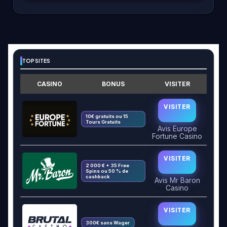
TOP SITES
CASINO
BONUS
VISITER
VISITER
10€ gratuits ou 15
Tours Gratuits
Avis Europe
Fortune Casino
VISITER
2 000 € + 35 Free
Spins ou 50 % de
cashback
Avis Mr Baron
Casino
VISITER
300€ sans Wager