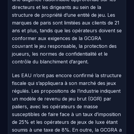
directeurs et les dirigeants au sein de la
structure de propriété d’une entité de jeu. Les
marques de paris sont limitées aux clients de 21
ans et plus, tandis que les opérateurs doivent se
conformer aux exigences de la GCGRA
couvrant le jeu responsable, la protection des
joueurs, les normes de confidentialité et le
contrôle du blanchiment d’argent.
Les EAU n’ont pas encore confirmé la structure
fiscale qui s’appliquera à son marché des jeux
régulés. Les propositions de l’industrie indiquent
un modèle de revenu de jeu brut (GGR) par
paliers, avec les opérateurs de masse
susceptibles de faire face à un taux d’imposition
de 25% et les opérateurs de jeux de luxe étant
soumis à une taxe de 8%. En outre, la GCGRA a