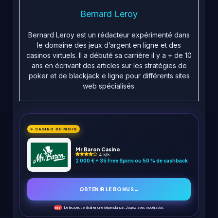
Bernard Leroy
Bernard Leroy est un rédacteur expérimenté dans
le domaine des jeux d’argent en ligne et des
casinos virtuels. Il a débuté sa carrière il y a + de 10
ans en écrivant des articles sur les stratégies de
poker et de blackjack e ligne pour différents sites
web spécialisés.
✨ CASINO DU MOIS
Mr Baron Casino
4.5/5
2 000 € + 35 Free Spins ou 50 % de cashback
OBTENIR LE BONUS
→
Le jeu peut entraîner une dépendance. Jouez avec modération.
18+