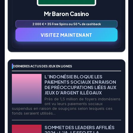
Mr Baron Casino
2 000 € + 35 Free Spins ou 50 % de cashback
VISITEZ MAINTENANT
DERNIERES ACTUS DES JEUX EN LIGNES
L’INDONÉSIE BLOQUE LES
PAIEMENTS SOCIAUX EN RAISON
DE PRÉOCCUPATIONS LIÉES AUX
JEUX D’ARGENT ILLÉGAUX
Près de 1,5 million de foyers indonésiens
ont vu leurs paiements sociaux
suspendus en raison de soupçons selon lesquels ces
fonds seraient utilisés...
SOMMET DES LEADERS AFFILIÉS
2026 : L’IA, LE SEO ET LA