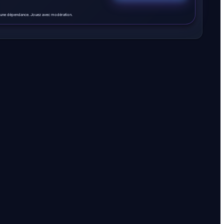
r une dépendance. Jouez avec modération.