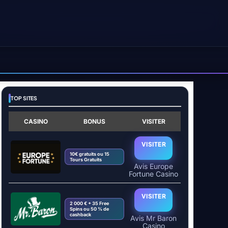
TOP SITES
CASINO
BONUS
VISITER
VISITER
10€ gratuits ou 15
Tours Gratuits
Avis Europe
Fortune Casino
VISITER
2 000 € + 35 Free
Spins ou 50 % de
cashback
Avis Mr Baron
Casino