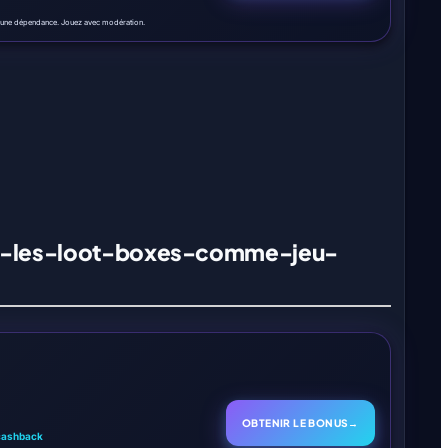
r une dépendance. Jouez avec modération.
r-les-loot-boxes-comme-jeu-
OBTENIR LE BONUS
→
 cashback