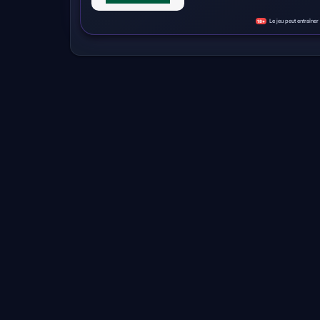
Le jeu peut entraîne
18+