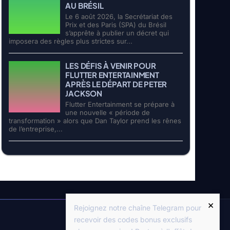
AU BRÉSIL
Le 6 août 2026, la Secrétariat des
Prix et des Paris (SPA) du Brésil
s’apprête à publier un décret qui
imposera des règles plus strictes sur...
LES DÉFIS À VENIR POUR
FLUTTER ENTERTAINMENT
APRÈS LE DÉPART DE PETER
JACKSON
Flutter Entertainment se prépare à
une nouvelle « période de
transformation » alors que Dan Taylor prend les rênes
de l’entreprise,...
×
Rejoignez notre chaîne Telegram pour
recevoir des codes bonus exclusifs