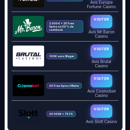
Avis Europe
Fortune Casino
VISITER
2 000 € + 35 Free
Spins ou 50 % de
cashback
Avis Mr Baron
Casino
VISITER
300€ sans Wager
Avis Brutal
Casino
VISITER
20 Free Spins Offerts
Avis Cosmobet
Casino
VISITER
20 000€ + 75 FS
Avis Slott Casino