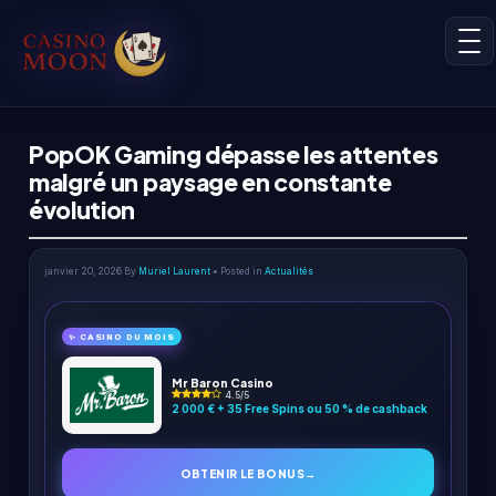
PopOK Gaming dépasse les attentes
malgré un paysage en constante
évolution
janvier 20, 2026
By
Muriel Laurent
• Posted in
Actualités
✨ CASINO DU MOIS
Mr Baron Casino
4.5/5
2 000 € + 35 Free Spins ou 50 % de cashback
OBTENIR LE BONUS
→