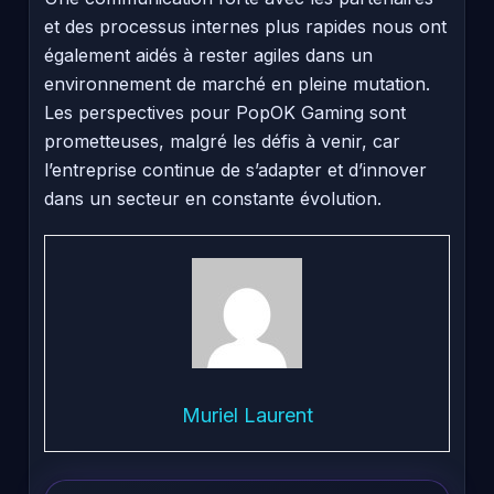
et des processus internes plus rapides nous ont
également aidés à rester agiles dans un
environnement de marché en pleine mutation.
Les perspectives pour PopOK Gaming sont
prometteuses, malgré les défis à venir, car
l’entreprise continue de s’adapter et d’innover
dans un secteur en constante évolution.
Muriel Laurent