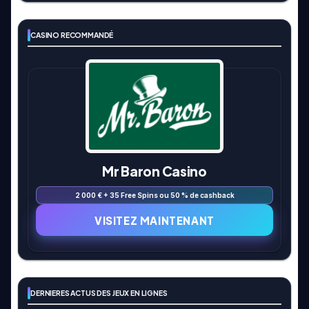
CASINO RECOMMANDÉ
Mr Baron Casino
2 000 € + 35 Free Spins ou 50 % de cashback
VISITEZ MAINTENANT
DERNIERES ACTUS DES JEUX EN LIGNES