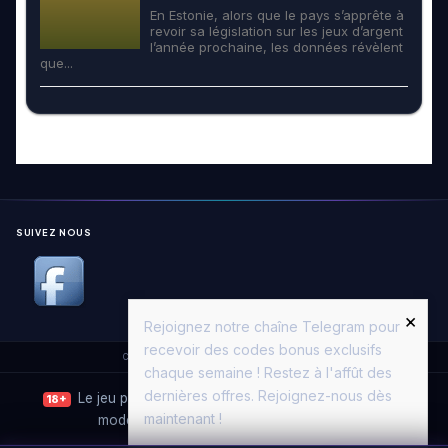
En Estonie, alors que le pays s’apprête à
revoir sa législation sur les jeux d’argent
l’année prochaine, les données révèlent
que...
SUIVEZ NOUS
×
Rejoignez notre chaîne Telegram pour
recevoir des codes bonus exclusifs
Copyright © 2026. All Rights Reserved.
Casino Moon
chaque semaine ! Restez à l'affût des
dernières offres. Rejoignez-nous dès
Le jeu peut entraîner une dépendance. Jouez avec
18+
maintenant !
modération.
Joueurs Info Service
·
ANJ