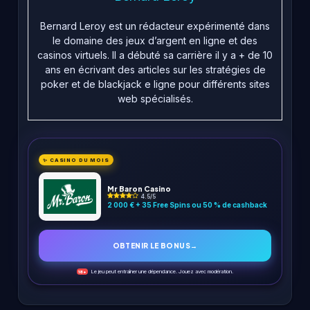
Bernard Leroy est un rédacteur expérimenté dans
le domaine des jeux d’argent en ligne et des
casinos virtuels. Il a débuté sa carrière il y a + de 10
ans en écrivant des articles sur les stratégies de
poker et de blackjack e ligne pour différents sites
web spécialisés.
✨ CASINO DU MOIS
Mr Baron Casino
4.5/5
2 000 € + 35 Free Spins ou 50 % de cashback
OBTENIR LE BONUS
→
Le jeu peut entraîner une dépendance. Jouez avec modération.
18+