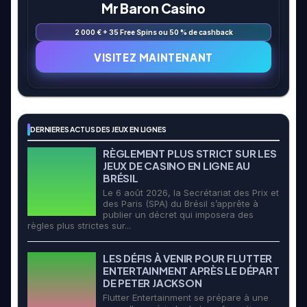
Mr Baron Casino
2 000 € + 35 Free Spins ou 50 % de cashback
VISITEZ MAINTENANT
DERNIERES ACTUS DES JEUX EN LIGNES
RÈGLEMENT PLUS STRICT SUR LES
JEUX DE CASINO EN LIGNE AU
BRÉSIL
Le 6 août 2026, la Secrétariat des Prix et
des Paris (SPA) du Brésil s’apprête à
publier un décret qui imposera des
règles plus strictes sur...
LES DÉFIS À VENIR POUR FLUTTER
ENTERTAINMENT APRÈS LE DÉPART
DE PETER JACKSON
Flutter Entertainment se prépare à une