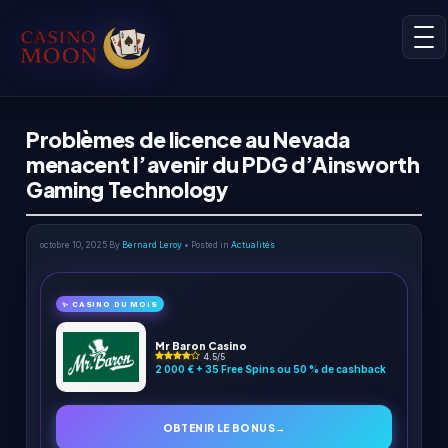
Problèmes de licence au Nevada
menacent l’avenir du PDG d’Ainsworth
Gaming Technology
octobre 10, 2025
By
Bernard Leroy
• Posted in
Actualités
✨ CASINO DU MOIS
Mr Baron Casino
4.5/5
2 000 € + 35 Free Spins ou 50 % de cashback
OBTENIR LE BONUS
→