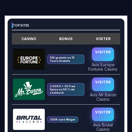
TOP SITES
CASINO
BONUS
VISITER
VISITER
10€ gratuits ou 15
Tours Gratuits
Avis Europe
Fortune Casino
VISITER
2 000 € + 35 Free
Spins ou 50 % de
cashback
Avis Mr Baron
Casino
VISITER
300€ sans Wager
Avis Brutal
Casino