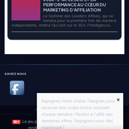
PERFORMANCE AU CŒUR DU
MARKETING D’AFFILIATION
Le Sommet des Leaders Affiliés, qui se
tiendra pour la première fois de manière
indépendante, mettra l’accent sur le SEO, l’intelligence...
SUIVEZ NOUS
×
Rejoignez notre chaîne Telegram pour
recevoir des codes bonus exclusifs
Copyright © 2026. All Rights Reserved.
Casino Moon
chaque semaine ! Restez à l'affût des
dernières offres. Rejoignez-nous dès
Le jeu peut entraîner une dépendance. Jouez avec
18+
maintenant !
modération.
Joueurs Info Service
·
ANJ