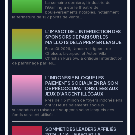
La semaine dernière, l’industrie de
l’iGaming a été le théâtre de
bouleversements notables, notamment
la fermeture de 132 points de vente...
L’IMPACT DE L’INTERDICTION DES
SPONSORS DE PARI SUR LES
MAILLOTS DE LA PREMIER LEAGUE
En août 2026, l’ancien dirigeant de
Chelsea, Liverpool et Aston Villa,
Christian Purslow, a critiqué l’interdiction
de parrainage par les...
L’INDONÉSIE BLOQUE LES
PAIEMENTS SOCIAUX EN RAISON
DE PRÉOCCUPATIONS LIÉES AUX
JEUX D’ARGENT ILLÉGAUX
Près de 1,5 million de foyers indonésiens
ont vu leurs paiements sociaux
suspendus en raison de soupçons selon lesquels ces
fonds seraient utilisés...
SOMMET DES LEADERS AFFILIÉS
2026 : L’IA, LE SEO ET LA