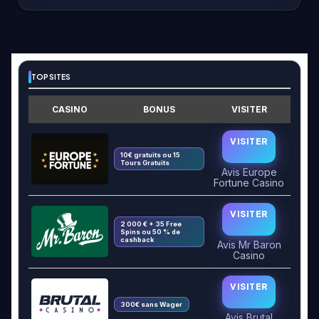
TOP SITES
CASINO
BONUS
VISITER
VISITER
10€ gratuits ou 15
Tours Gratuits
Avis Europe
Fortune Casino
VISITER
2 000 € + 35 Free
Spins ou 50 % de
cashback
Avis Mr Baron
Casino
VISITER
300€ sans Wager
Avis Brutal