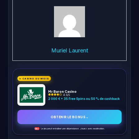
Muriel Laurent
✨ CASINO DU MOIS
Mr Baron Casino
4.5/5
2 000 € + 35 Free Spins ou 50 % de cashback
OBTENIR LE BONUS
→
Le jeu peut entraîner une dépendance. Jouez avec modération.
18+