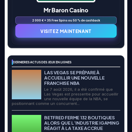
Mr Baron Casino
2 000 € + 35 Free Spins ou 50 % de cashback
VISITEZ MAINTENANT
DERNIERES ACTUS DES JEUX EN LIGNES
LAS VEGAS SE PRÉPARE À
ACCUEILLIR UNE NOUVELLE
FRANCHISE NBA
Le 7 août 2026, il a été confirmé que
Las Vegas est pressentie pour accueillir
une nouvelle équipe de la NBA, se
positionnant comme un concurrent...
BETFRED FERME 132 BOUTIQUES
ALORS QUE L’INDUSTRIE IGAMING
RÉAGIT À LA TAXE ACCRUE