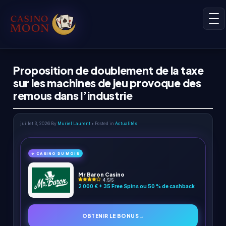
Proposition de doublement de la taxe
sur les machines de jeu provoque des
remous dans l’industrie
juillet 3, 2026
By
Muriel Laurent
• Posted in
Actualités
✨ CASINO DU MOIS
Mr Baron Casino
4.5/5
2 000 € + 35 Free Spins ou 50 % de cashback
OBTENIR LE BONUS
→