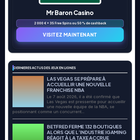
Mr Baron Casino
2 000 € + 35 Free Spins ou 50 % de cashback
VISITEZ MAINTENANT
DERNIERES ACTUS DES JEUX EN LIGNES
LAS VEGAS SE PRÉPARE À
ACCUEILLIR UNE NOUVELLE
FRANCHISE NBA
Le 7 août 2026, il a été confirmé que
Las Vegas est pressentie pour accueillir
une nouvelle équipe de la NBA, se
positionnant comme un concurrent...
BETFRED FERME 132 BOUTIQUES
ALORS QUE L’INDUSTRIE IGAMING
RÉAGIT À LA TAXE ACCRUE