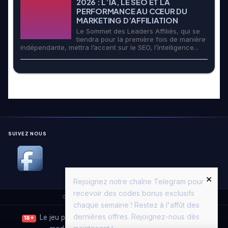
2026 : L’IA, LE SEO ET LA
PERFORMANCE AU CŒUR DU
MARKETING D’AFFILIATION
Le Sommet des Leaders Affiliés, qui se
tiendra pour la première fois de manière
indépendante, mettra l’accent sur le SEO, l’intelligence...
SUIVEZ NOUS
×
Rejoignez notre chaîne Telegram pour
recevoir des codes bonus exclusifs
Copyright © 2026. All Rights Reserved.
Casino Moon
chaque semaine ! Restez à l'affût des
dernières offres. Rejoignez-nous dès
Le jeu peut entraîner une dépendance. Jouez avec
18+