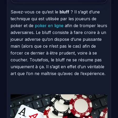
Savez-vous ce qu’est le
bluff
? Il s’agit d’une
technique qui est utilisée par les joueurs de
poker et de
poker en ligne
afin de tromper leurs
adversaires. Le bluff consiste à faire croire à un
joueur adverse qu’on dispose d’une puissante
main (alors que ce n’est pas le cas) afin de
forcer ce dernier à être prudent, voire à se
coucher. Toutefois, le bluff ne se résume pas
uniquement à ça. Il s’agit en effet d’un véritable
art que l’on ne maîtrise qu’avec de l’expérience.