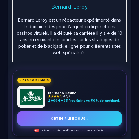
Bernard Leroy
Bernard Leroy est un rédacteur expérimenté dans
le domaine des jeux d’argent en ligne et des
casinos virtuels. Il a débuté sa carrière il y a + de 10
ans en écrivant des articles sur les stratégies de
poker et de blackjack e ligne pour différents sites
web spécialisés.
✨ CASINO DU MOIS
Mr Baron Casino
4.5/5
2 000 € + 35 Free Spins ou 50 % de cashback
OBTENIR LE BONUS
→
Le jeu peut entraîner une dépendance. Jouez avec modération.
18+