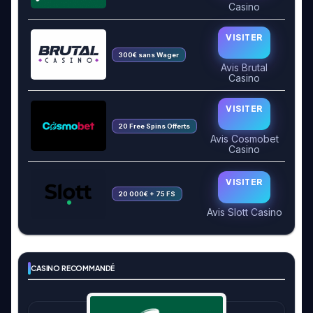
Casino
VISITER
300€ sans Wager
Avis Brutal
Casino
VISITER
20 Free Spins Offerts
Avis Cosmobet
Casino
VISITER
20 000€ + 75 FS
Avis Slott Casino
CASINO RECOMMANDÉ