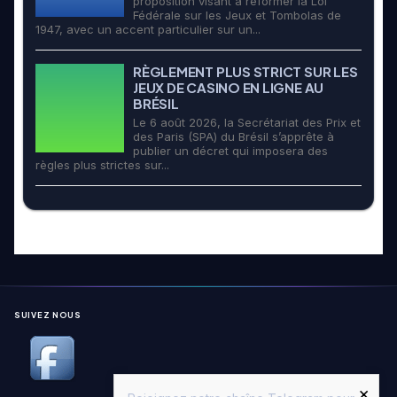
proposition visant à réformer la Loi
Fédérale sur les Jeux et Tombolas de
1947, avec un accent particulier sur un...
RÈGLEMENT PLUS STRICT SUR LES
JEUX DE CASINO EN LIGNE AU
BRÉSIL
Le 6 août 2026, la Secrétariat des Prix et
des Paris (SPA) du Brésil s’apprête à
publier un décret qui imposera des
règles plus strictes sur...
SUIVEZ NOUS
×