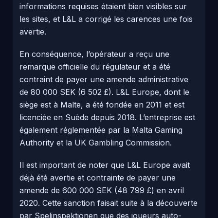
informations requises étaient bien visibles sur
les sites, et L&L a corrigé les carences une fois
avertie.
En conséquence, l’opérateur a reçu une
remarque officielle du régulateur et a été
contraint de payer une amende administrative
de 80 000 SEK (6 502 £). L&L Europe, dont le
siège est à Malte, a été fondée en 2011 et est
licenciée en Suède depuis 2018. L’entreprise est
également réglementée par la Malta Gaming
Authority et la UK Gambling Commission.
Il est important de noter que L&L Europe avait
déjà été avertie et contrainte de payer une
amende de 600 000 SEK (48 799 £) en avril
2020. Cette sanction faisait suite à la découverte
par Spelinspektionen que des joueurs auto-