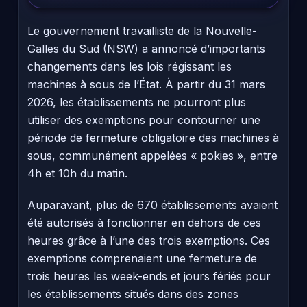
Le gouvernement travailliste de la Nouvelle-
Galles du Sud (NSW) a annoncé d’importants
changements dans les lois régissant les
machines à sous de l’État. À partir du 31 mars
2026, les établissements ne pourront plus
utiliser des exemptions pour contourner une
période de fermeture obligatoire des machines à
sous, communément appelées « pokies », entre
4h et 10h du matin.
Auparavant, plus de 670 établissements avaient
été autorisés à fonctionner en dehors de ces
heures grâce à l’une des trois exemptions. Ces
exemptions comprenaient une fermeture de
trois heures les week-ends et jours fériés pour
les établissements situés dans des zones