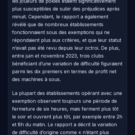
les joueurs de pokies étaient significativement
plus susceptibles de subir des préjudices après
minuit. Cependant, le rapport a également
révélé que de nombreux établissements
fonctionnaient sous des exemptions qui ne
répondaient plus aux critères, et que leur statut
n’avait pas été revu depuis leur octroi. De plus,
entre juin et novembre 2023, trois clubs
bénéficiant d’une variation de difficulté figuraient
parmi les dix premiers en termes de profit net
des machines à sous.
La plupart des établissements opérant avec une
exemption observent toujours une période de
fermeture de six heures, mais ferment plus tôt
le soir et ouvrent plus tôt, par exemple entre 2h
et 8h du matin. Le rapport a décrit la variation
de difficulté d’origine comme « n’étant plus