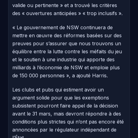
valide ou pertinente » et a trouvé les critères
des « ouvertures anticipées » « trop inclusifs ».
« Le gouvernement de NSW continuera de
mettre en œuvre des réformes basées sur des
preuves pour s’assurer que nous trouvons un
équilibre entre la lutte contre les méfaits du jeu
et le soutien à une industrie qui apporte des
milliards à l’économie de NSW et emploie plus
de 150 000 personnes », a ajouté Harris.
Les clubs et pubs qui estiment avoir un
argument solide pour que les exemptions
subsistent pourront faire appel de la décision
avant le 31 mars, mais devront répondre à des
conditions plus strictes qui n’ont pas encore été
annoncées par le régulateur indépendant de
l’État.