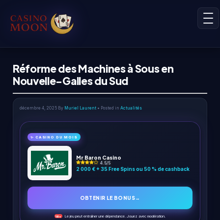
Réforme des Machines à Sous en
Nouvelle-Galles du Sud
décembre 4, 2025
By
Muriel Laurent
• Posted in
Actualités
✨ CASINO DU MOIS
Mr Baron Casino
4.5/5
2 000 € + 35 Free Spins ou 50 % de cashback
OBTENIR LE BONUS
→
Le jeu peut entraîner une dépendance. Jouez avec modération.
18+