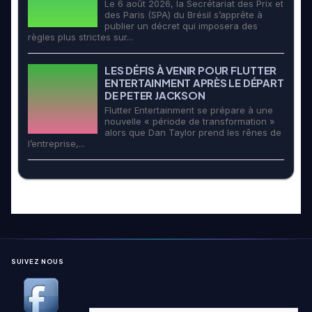
Le 6 août 2026, la Secrétariat des Prix et
des Paris (SPA) du Brésil s’apprête à
publier un décret qui imposera des
règles plus strictes sur...
LES DÉFIS À VENIR POUR FLUTTER
ENTERTAINMENT APRÈS LE DÉPART
DE PETER JACKSON
Flutter Entertainment se prépare à une
nouvelle « période de transformation »
alors que Dan Taylor prend les rênes de
l’entreprise,...
SUIVEZ NOUS