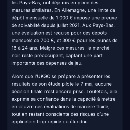
les Pays-Bas, ont déjà mis en place des
mesures similaires. En Allemagne, une limite de
dépôt mensuelle de 1 000 € impose une preuve
de solvabilité depuis juillet 2021. Aux Pays-Bas,
une évaluation est requise pour des dépôts
mensuels de 700 €, et 300 € pour les jeunes de
18 à 24 ans. Malgré ces mesures, le marché
noir reste préoccupant, captant une part
importante des dépenses de jeu.
Alors que l’UKGC se prépare à présenter les
résultats de son étude pilote le 7 mai, aucune
décision finale n’est encore prise. Toutefois, elle
exprime sa confiance dans la capacité à mettre
en œuvre ces évaluations de manière fluide,
tout en restant consciente des risques d’une
application trop rapide ou étendue.