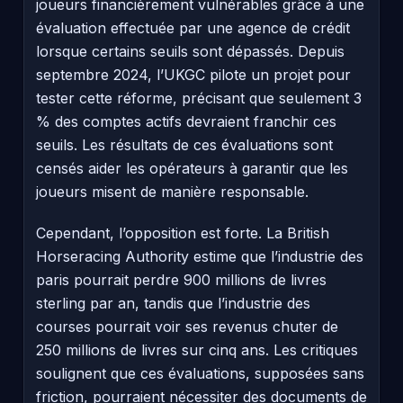
joueurs financièrement vulnérables grâce à une
évaluation effectuée par une agence de crédit
lorsque certains seuils sont dépassés. Depuis
septembre 2024, l’UKGC pilote un projet pour
tester cette réforme, précisant que seulement 3
% des comptes actifs devraient franchir ces
seuils. Les résultats de ces évaluations sont
censés aider les opérateurs à garantir que les
joueurs misent de manière responsable.
Cependant, l’opposition est forte. La British
Horseracing Authority estime que l’industrie des
paris pourrait perdre 900 millions de livres
sterling par an, tandis que l’industrie des
courses pourrait voir ses revenus chuter de
250 millions de livres sur cinq ans. Les critiques
soulignent que ces évaluations, supposées sans
friction, pourraient nécessiter des documents de