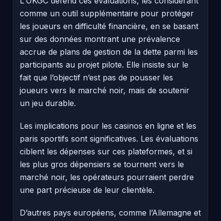
L’UKGC défend ces évaluations, les considérant
comme un outil supplémentaire pour protéger
les joueurs en difficulté financière, en se basant
sur des données montrant une prévalence
accrue de plans de gestion de la dette parmi les
participants au projet pilote. Elle insiste sur le
fait que l’objectif n’est pas de pousser les
joueurs vers le marché noir, mais de soutenir
un jeu durable.
Les implications pour les casinos en ligne et les
paris sportifs sont significatives. Les évaluations
ciblent les dépenses sur ces plateformes, et si
les plus gros dépensiers se tournent vers le
marché noir, les opérateurs pourraient perdre
une part précieuse de leur clientèle.
D’autres pays européens, comme l’Allemagne et