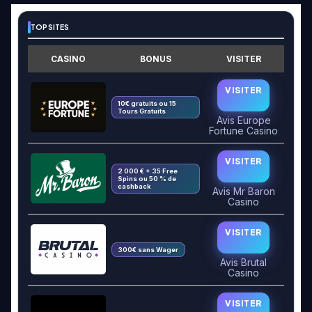
TOP SITES
CASINO
BONUS
VISITER
VISITER
10€ gratuits ou 15
Tours Gratuits
Avis Europe
Fortune Casino
VISITER
2 000 € + 35 Free
Spins ou 50 % de
cashback
Avis Mr Baron
Casino
VISITER
300€ sans Wager
Avis Brutal
Casino
VISITER