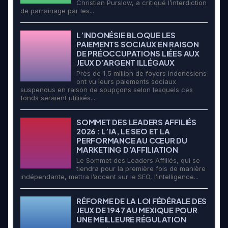
Christian Purslow, a critiqué l’interdiction
de parrainage par les...
L’INDONÉSIE BLOQUE LES
PAIEMENTS SOCIAUX EN RAISON
DE PRÉOCCUPATIONS LIÉES AUX
JEUX D’ARGENT ILLÉGAUX
Près de 1,5 million de foyers indonésiens
ont vu leurs paiements sociaux
suspendus en raison de soupçons selon lesquels ces
fonds seraient utilisés...
SOMMET DES LEADERS AFFILIÉS
2026 : L’IA, LE SEO ET LA
PERFORMANCE AU CŒUR DU
MARKETING D’AFFILIATION
Le Sommet des Leaders Affiliés, qui se
tiendra pour la première fois de manière
indépendante, mettra l’accent sur le SEO, l’intelligence...
RÉFORME DE LA LOI FÉDÉRALE DES
JEUX DE 1947 AU MEXIQUE POUR
UNE MEILLEURE RÉGULATION