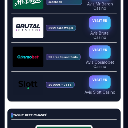
cashback
Avis Mr Baron
Casino
VISITER
300€ sans Wager
Avis Brutal
Casino
VISITER
20 Free Spins Offerts
Avis Cosmobet
Casino
VISITER
20 000€ + 75 FS
Avis Slott Casino
CASINO RECOMMANDÉ