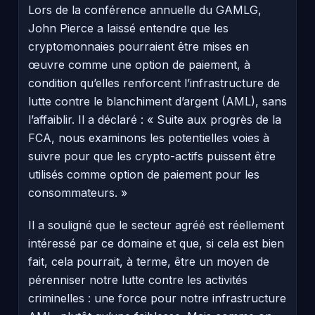
Lors de la conférence annuelle du GAMLG,
John Pierce a laissé entendre que les
cryptomonnaies pourraient être mises en
œuvre comme une option de paiement, à
condition qu’elles renforcent l’infrastructure de
lutte contre le blanchiment d’argent (AML), sans
l’affaiblir. Il a déclaré : « Suite aux progrès de la
FCA, nous examinons les potentielles voies à
suivre pour que les crypto-actifs puissent être
utilisés comme option de paiement pour les
consommateurs. »
Il a souligné que le secteur agréé est réellement
intéressé par ce domaine et que, si cela est bien
fait, cela pourrait, à terme, être un moyen de
pérenniser notre lutte contre les activités
criminelles : une force pour notre infrastructure