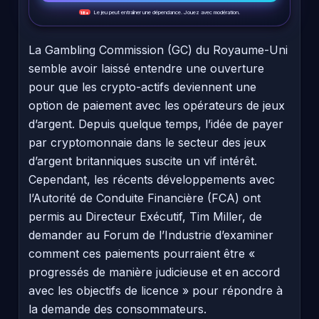
Le jeu peut entraîner une dépendance. Jouez avec modération.
18+
La Gambling Commission (GC) du Royaume-Uni
semble avoir laissé entendre une ouverture
pour que les crypto-actifs deviennent une
option de paiement avec les opérateurs de jeux
d’argent. Depuis quelque temps, l’idée de payer
par cryptomonnaie dans le secteur des jeux
d’argent britanniques suscite un vif intérêt.
Cependant, les récents développements avec
l’Autorité de Conduite Financière (FCA) ont
permis au Directeur Exécutif, Tim Miller, de
demander au Forum de l’Industrie d’examiner
comment ces paiements pourraient être «
progressés de manière judicieuse et en accord
avec les objectifs de licence » pour répondre à
la demande des consommateurs.