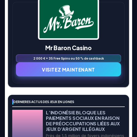
Mr Baron Casino
2 000 € + 35 Free Spins ou 50 % de cashback
VISITEZ MAINTENANT
DERNIERES ACTUS DES JEUX EN LIGNES
L’INDONÉSIE BLOQUE LES
PAIEMENTS SOCIAUX EN RAISON
DE PRÉOCCUPATIONS LIÉES AUX
JEUX D’ARGENT ILLÉGAUX
Près de 1,5 million de foyers indonésiens