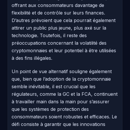
offrant aux consommateurs davantage de
flexibilité et de contrôle sur leurs finances.
D’autres prévoient que cela pourrait également
attirer un public plus jeune, plus axé sur la
technologie. Toutefois, il reste des
préoccupations concernant la volatilité des
cryptomonnaies et leur potentiel à être utilisées
à des fins illégales.
Un point de vue alternatif souligne également
que, bien que l’adoption de la cryptomonnaie
semble inévitable, il est crucial que les
régulateurs, comme la GC et la FCA, continuent
à travailler main dans la main pour s’assurer
que les systèmes de protection des
consommateurs soient robustes et efficaces. Le
défi consiste à garantir que les innovations