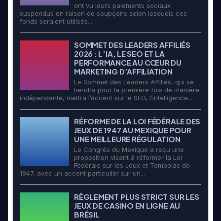
ont vu leurs paiements sociaux
suspendus en raison de soupçons selon lesquels ces
fonds seraient utilisés...
SOMMET DES LEADERS AFFILIÉS
2026 : L’IA, LE SEO ET LA
PERFORMANCE AU CŒUR DU
MARKETING D’AFFILIATION
Le Sommet des Leaders Affiliés, qui se
tiendra pour la première fois de manière
indépendante, mettra l’accent sur le SEO, l’intelligence...
RÉFORME DE LA LOI FÉDÉRALE DES
JEUX DE 1947 AU MEXIQUE POUR
UNE MEILLEURE RÉGULATION
Le Congrès du Mexique a reçu une
proposition visant à réformer la Loi
Fédérale sur les Jeux et Tombolas de
1947, avec un accent particulier sur un...
RÈGLEMENT PLUS STRICT SUR LES
JEUX DE CASINO EN LIGNE AU
BRÉSIL