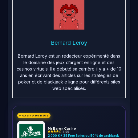
Bernard Leroy
Bernard Leroy est un rédacteur expérimenté dans
le domaine des jeux d’argent en ligne et des
casinos virtuels. Il a débuté sa carrière il y a + de 10
ans en écrivant des articles sur les stratégies de
poker et de blackjack e ligne pour différents sites
web spécialisés.
✨ CASINO DU MOIS
Mr Baron Casino
4.5/5
2 000 € + 35 Free Spins ou 50 % de cashback