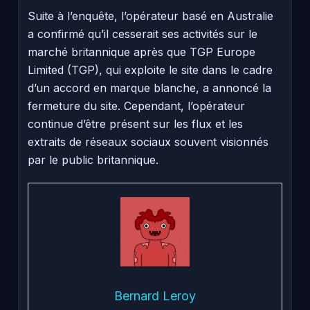
Suite à l’enquête, l’opérateur basé en Australie
a confirmé qu’il cesserait ses activités sur le
marché britannique après que TGP Europe
Limited (TGP), qui exploite le site dans le cadre
d’un accord en marque blanche, a annoncé la
fermeture du site. Cependant, l’opérateur
continue d’être présent sur les flux et les
extraits de réseaux sociaux souvent visionnés
par le public britannique.
Bernard Leroy