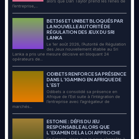
alors que Dan Taylor prend les rênes de
l’entreprise,...
BET365 ET UNIBET BLOQUÉS PAR
LA NOUVELLE AUTORITÉ DE
RÉGULATION DES JEUX DU SRI
LANKA
Le 1er août 2026, l’Autorité de Régulation
des Jeux nouvellement établie au Sri
Lanka a pris une mesure décisive en bloquant 24
opérateurs de...
ODIBETS RENFORCE SA PRÉSENCE
DANS L’IGAMING EN AFRIQUE DE
L’EST
Odibets a consolidé sa présence en
Afrique de l’Est suite à l’intégration de
l’entreprise avec l’agrégateur de
marchés...
ESTONIE : DÉFIS DU JEU
RESPONSABLE ALORS QUE
L’EXAMEN DE LA LOI APPROCHE