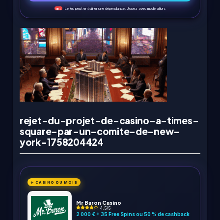
Le jeu peut entraîner une dépendance. Jouez avec modération.
18+
rejet-du-projet-de-casino-a-times-
square-par-un-comite-de-new-
york-1758204424
✨ CASINO DU MOIS
Mr Baron Casino
4.5/5
2 000 € + 35 Free Spins ou 50 % de cashback