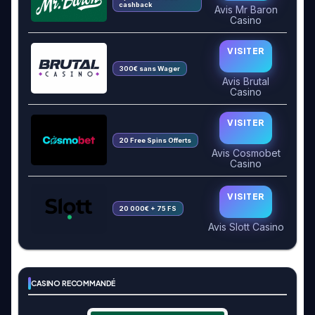
cashback
Avis Mr Baron
Casino
VISITER
300€ sans Wager
Avis Brutal
Casino
VISITER
20 Free Spins Offerts
Avis Cosmobet
Casino
VISITER
20 000€ + 75 FS
Avis Slott Casino
CASINO RECOMMANDÉ