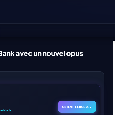
 Bank avec un nouvel opus
OBTENIR LE BONUS
→
 cashback