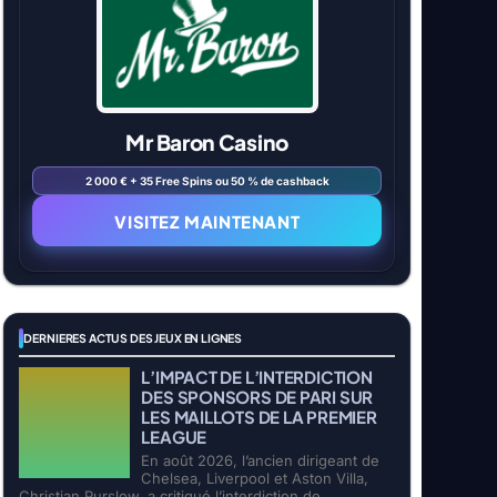
Mr Baron Casino
2 000 € + 35 Free Spins ou 50 % de cashback
VISITEZ MAINTENANT
DERNIERES ACTUS DES JEUX EN LIGNES
L’IMPACT DE L’INTERDICTION
DES SPONSORS DE PARI SUR
LES MAILLOTS DE LA PREMIER
LEAGUE
En août 2026, l’ancien dirigeant de
Chelsea, Liverpool et Aston Villa,
Christian Purslow, a critiqué l’interdiction de