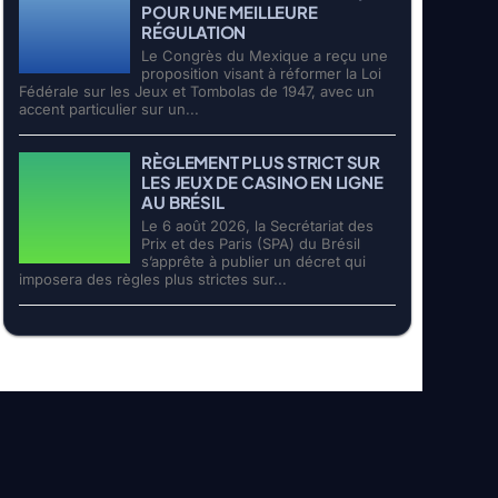
POUR UNE MEILLEURE
RÉGULATION
Le Congrès du Mexique a reçu une
proposition visant à réformer la Loi
Fédérale sur les Jeux et Tombolas de 1947, avec un
accent particulier sur un...
RÈGLEMENT PLUS STRICT SUR
LES JEUX DE CASINO EN LIGNE
AU BRÉSIL
Le 6 août 2026, la Secrétariat des
Prix et des Paris (SPA) du Brésil
s’apprête à publier un décret qui
imposera des règles plus strictes sur...