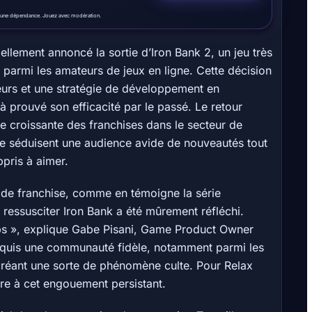
r une dépendance. Jouez avec modération.
llement annoncé la sortie d’Iron Bank 2, un jeu très
te parmi les amateurs de jeux en ligne. Cette décision
urs et une stratégie de développement en
 prouvé son efficacité par le passé. Le retour
e croissante des franchises dans le secteur de
orce séduisent une audience avide de nouveautés tout
ppris à aimer.
 de franchise, comme en témoigne la série
ressusciter Iron Bank a été mûrement réfléchi.
mps », explique Gabe Pisani, Game Product Owner
onquis une communauté fidèle, notamment parmi les
créant une sorte de phénomène culte. Pour Relax
re à cet engouement persistant.