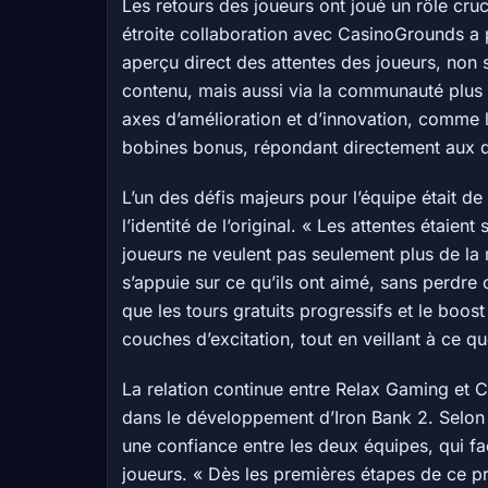
Les retours des joueurs ont joué un rôle cruc
étroite collaboration avec CasinoGrounds a 
aperçu direct des attentes des joueurs, non
contenu, mais aussi via la communauté plus l
axes d’amélioration et d’innovation, comme 
bobines bonus, répondant directement aux d
L’un des défis majeurs pour l’équipe était de m
l’identité de l’original. « Les attentes étaien
joueurs ne veulent pas seulement plus de la
s’appuie sur ce qu’ils ont aimé, sans perdre c
que les tours gratuits progressifs et le boo
couches d’excitation, tout en veillant à ce qu
La relation continue entre Relax Gaming et 
dans le développement d’Iron Bank 2. Selon P
une confiance entre les deux équipes, qui fa
joueurs. « Dès les premières étapes de ce p