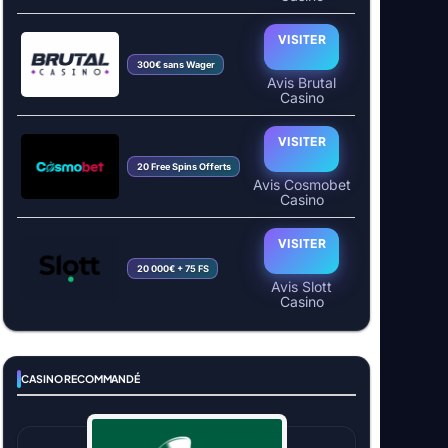
VISITER
300€ sans Wager
Avis Brutal
Casino
VISITER
20 Free Spins Offerts
Avis Cosmobet
Casino
VISITER
20 000€ + 75 FS
Avis Slott
Casino
CASINO RECOMMANDÉ