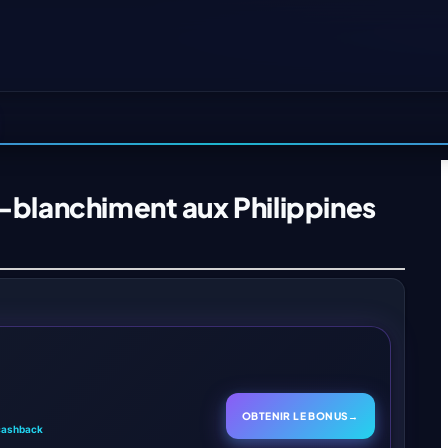
-blanchiment aux Philippines
OBTENIR LE BONUS
→
 cashback