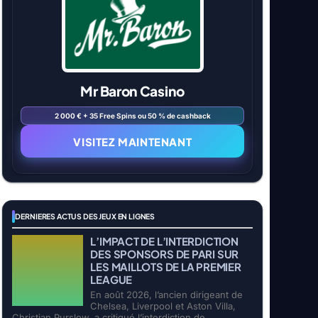
Mr Baron Casino
2 000 € + 35 Free Spins ou 50 % de cashback
VISITEZ MAINTENANT
DERNIERES ACTUS DES JEUX EN LIGNES
L’IMPACT DE L’INTERDICTION
DES SPONSORS DE PARI SUR
LES MAILLOTS DE LA PREMIER
LEAGUE
En août 2026, l’ancien dirigeant de
Chelsea, Liverpool et Aston Villa,
Christian Purslow, a critiqué l’interdiction de