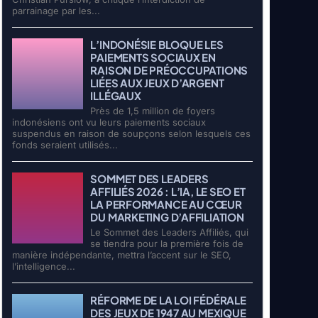
parrainage par les...
L’INDONÉSIE BLOQUE LES
PAIEMENTS SOCIAUX EN
RAISON DE PRÉOCCUPATIONS
LIÉES AUX JEUX D’ARGENT
ILLÉGAUX
Près de 1,5 million de foyers
indonésiens ont vu leurs paiements sociaux
suspendus en raison de soupçons selon lesquels ces
fonds seraient utilisés...
SOMMET DES LEADERS
AFFILIÉS 2026 : L’IA, LE SEO ET
LA PERFORMANCE AU CŒUR
DU MARKETING D’AFFILIATION
Le Sommet des Leaders Affiliés, qui
se tiendra pour la première fois de
manière indépendante, mettra l’accent sur le SEO,
l’intelligence...
RÉFORME DE LA LOI FÉDÉRALE
DES JEUX DE 1947 AU MEXIQUE