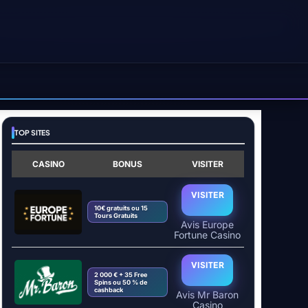
TOP SITES
CASINO
BONUS
VISITER
VISITER
10€ gratuits ou 15
Tours Gratuits
Avis Europe
Fortune Casino
VISITER
2 000 € + 35 Free
Spins ou 50 % de
cashback
Avis Mr Baron
Casino