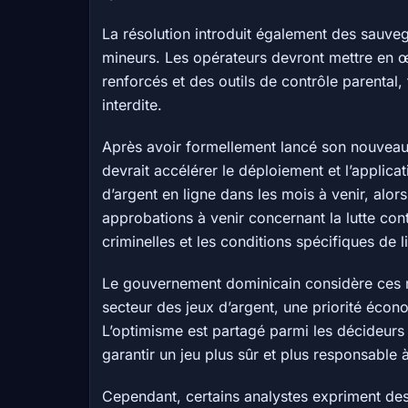
La résolution introduit également des sauveg
mineurs. Les opérateurs devront mettre en œ
renforcés et des outils de contrôle parental, 
interdite.
Après avoir formellement lancé son nouveau 
devrait accélérer le déploiement et l’applic
d’argent en ligne dans les mois à venir, alors
approbations à venir concernant la lutte cont
criminelles et les conditions spécifiques de l
Le gouvernement dominicain considère ces 
secteur des jeux d’argent, une priorité écon
L’optimisme est partagé parmi les décideurs
garantir un jeu plus sûr et plus responsable à
Cependant, certains analystes expriment des