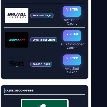
VISITER
300€ sans Wager
Avis Brutal
Casino
VISITER
20 Free Spins Offerts
Avis Cosmobet
Casino
VISITER
20 000€ + 75 FS
Avis Slott
Casino
CASINO RECOMMANDÉ