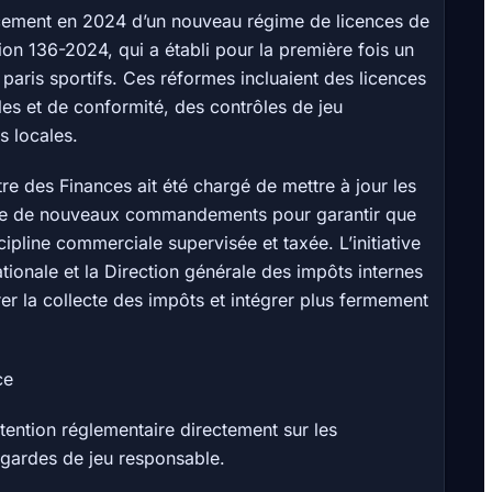
ancement en 2024 d’un nouveau régime de licences de
tion 136-2024, qui a établi pour la première fois un
 paris sportifs. Ces réformes incluaient des licences
les et de conformité, des contrôles de jeu
s locales.
tre des Finances ait été chargé de mettre à jour les
uvre de nouveaux commandements pour garantir que
cipline commerciale supervisée et taxée. L’initiative
ationale et la Direction générale des impôts internes
rer la collecte des impôts et intégrer plus fermement
ce
tention réglementaire directement sur les
gardes de jeu responsable.