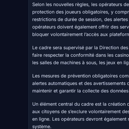
Selon les nouvelles règles, les opérateurs de
protection des joueurs obligatoires, y compr
restrictions de durée de session, des alerte
opérateurs doivent également offrir des serv
bloquer volontairement l’accès aux plateform
Le cadre sera supervisé par la Direction de
faire respecter la conformité dans les casinos
les salles de machines à sous, les jeux en l
Les mesures de prévention obligatoires com
alertes automatiques et des avertissements d
maintenir et garantir la collecte des données
Un élément central du cadre est la création 
aux citoyens de s’exclure volontairement des
en ligne. Les opérateurs devront également r
système.