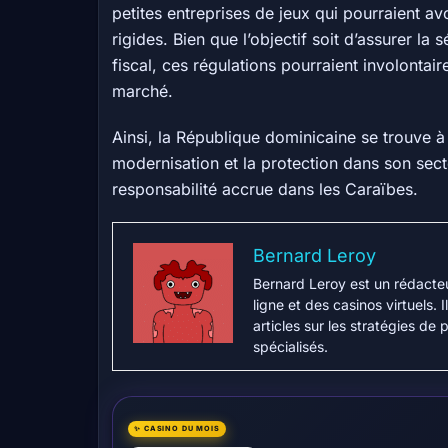
petites entreprises de jeux qui pourraient a
rigides. Bien que l’objectif soit d’assurer l
fiscal, ces régulations pourraient involontai
marché.
Ainsi, la République dominicaine se trouve à 
modernisation et la protection dans son sect
responsabilité accrue dans les Caraïbes.
Bernard Leroy
Bernard Leroy est un rédacte
ligne et des casinos virtuels. 
articles sur les stratégies de
spécialisés.
✨ CASINO DU MOIS