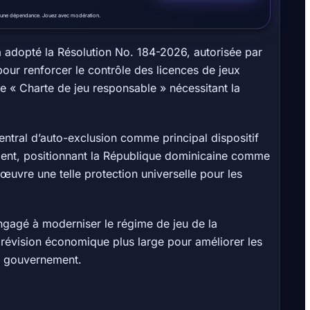
r une dépendance. Jouez avec modération.
 adopté la Résolution No. 184-2026, autorisée par
pour renforcer le contrôle des licences de jeux
lle « Charte de jeu responsable » nécessitant la
tral d’auto-exclusion comme principal dispositif
argent, positionnant la République dominicaine comme
œuvre une telle protection universelle pour les
engagé à moderniser le régime de jeu de la
révision économique plus large pour améliorer les
du gouvernement.