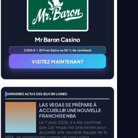
Mr Baron Casino
2 000 € + 35 Free Spins ou 50 % de cashback
VISITEZ MAINTENANT
DERNIERES ACTUS DES JEUX EN LIGNES
LAS VEGAS SE PRÉPARE À
ACCUEILLIR UNE NOUVELLE
FRANCHISE NBA
Le 7 août 2026, il a été confirmé
que Las Vegas est pressentie pour
accueillir une nouvelle équipe de la
NBA, se positionnant comme un concurrent...