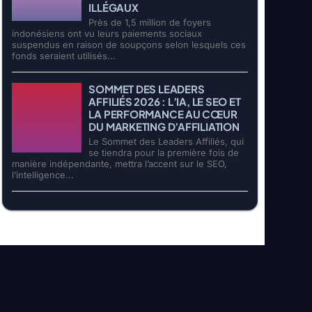
ILLÉGAUX
Près de 1,5 million de foyers
indonésiens ont vu leurs paiements sociaux
suspendus en raison de soupçons selon lesquels ces
fonds seraient utilisés...
SOMMET DES LEADERS
AFFILIÉS 2026 : L’IA, LE SEO ET
LA PERFORMANCE AU CŒUR
DU MARKETING D’AFFILIATION
Le Sommet des Leaders Affiliés, qui
se tiendra pour la première fois de
manière indépendante, mettra l’accent sur le SEO,
l’intelligence...