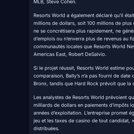
MLB, Steve Cohen.
Resorts World a également déclaré qu’il éta
millions de dollars, soit 100 millions de plus
ne se concrétisera plus rapidement, ne génér
d’emplois ou n’enverra plus de revenus au fo
communautés locales que Resorts World New 
Americas East, Robert DeSalvio.
Si le projet réussit, Resorts World estime pou
comparaison, Bally’s n’a pas fourni de date
Bronx, tandis que Hard Rock prévoit que la
Les analystes de Resorts World prévoient que
milliards de dollars en paiements d’impôts l
années d’exploitation. L’entreprise promet é
jeu et les taxes de casino de tout candidat
distribuées.