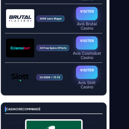
VISITER
300€ sans Wager
Avis Brutal
Casino
VISITER
20 Free Spins Offerts
Avis Cosmobet
Casino
VISITER
20 000€ + 75 FS
Avis Slott
Casino
CASINO RECOMMANDÉ