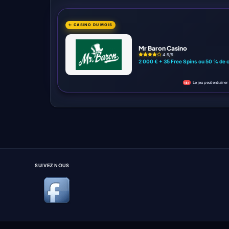
✨ CASINO DU MOIS
Mr Baron Casino
4.5/5
2 000 € + 35 Free Spins ou 50 % de
Le jeu peut entraîne
18+
SUIVEZ NOUS