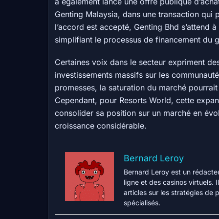
a également lancé une offre publique d’achat
Genting Malaysia, dans une transaction qui pou
l’accord est accepté, Genting Bhd s’attend à 
simplifiant le processus de financement du 
Certaines voix dans le secteur expriment des
investissements massifs sur les communautés
promesses, la saturation du marché pourrait
Cependant, pour Resorts World, cette expan
consolider sa position sur un marché en évolu
croissance considérable.
Bernard Leroy
Bernard Leroy est un rédacte
ligne et des casinos virtuels. 
articles sur les stratégies de
spécialisés.