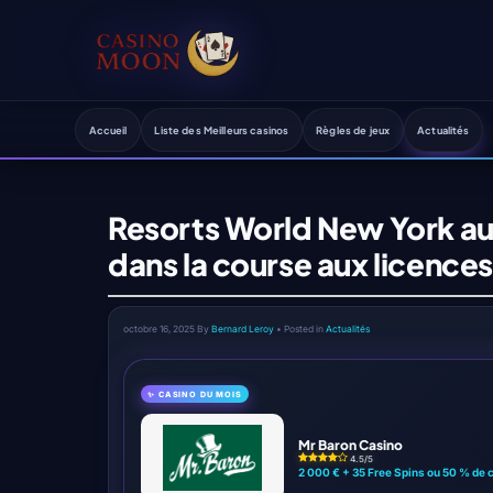
Accueil
Liste des Meilleurs casinos
Règles de jeux
Actualités
Resorts World New York a
dans la course aux licence
octobre 16, 2025
By
Bernard Leroy
• Posted in
Actualités
✨ CASINO DU MOIS
Mr Baron Casino
4.5/5
2 000 € + 35 Free Spins ou 50 % de