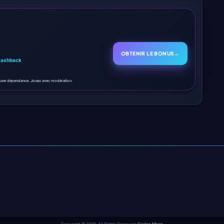
OBTENIR LE BONUS
→
 cashback
r une dépendance. Jouez avec modération.
Copyright © 2026. All Rights Reserved.
Casino Moon