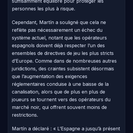
suffisamment équilibré pour protéger les
personnes les plus à risque.
Cependant, Martín a souligné que cela ne
reflète pas nécessairement un échec du
système actuel, notant que les opérateurs
espagnols doivent déjà respecter l’un des
ensembles de directives de jeu les plus stricts
d’Europe. Comme dans de nombreuses autres
juridictions, des craintes subsistent désormais
que l’augmentation des exigences
réglementaires conduise à une baisse de la
canalisation, alors que de plus en plus de
joueurs se tournent vers des opérateurs du
marché noir, qui offrent souvent moins de
restrictions.
Martín a déclaré : « L’Espagne a jusqu’à présent