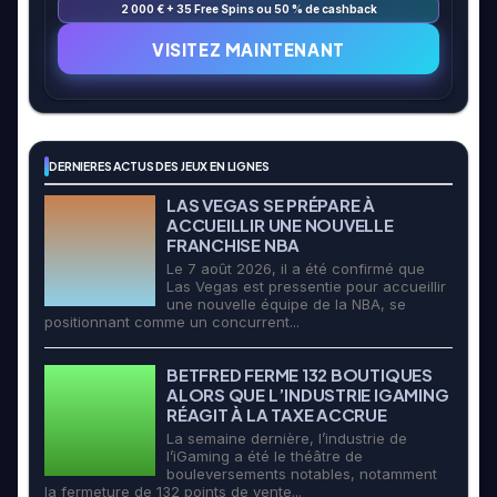
2 000 € + 35 Free Spins ou 50 % de cashback
VISITEZ MAINTENANT
DERNIERES ACTUS DES JEUX EN LIGNES
LAS VEGAS SE PRÉPARE À
ACCUEILLIR UNE NOUVELLE
FRANCHISE NBA
Le 7 août 2026, il a été confirmé que
Las Vegas est pressentie pour accueillir
une nouvelle équipe de la NBA, se
positionnant comme un concurrent...
BETFRED FERME 132 BOUTIQUES
ALORS QUE L’INDUSTRIE IGAMING
RÉAGIT À LA TAXE ACCRUE
La semaine dernière, l’industrie de
l’iGaming a été le théâtre de
bouleversements notables, notamment
la fermeture de 132 points de vente...