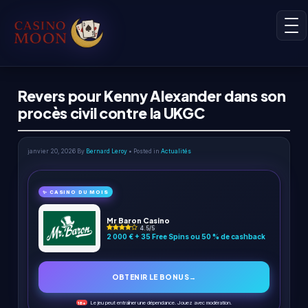
Revers pour Kenny Alexander dans son
procès civil contre la UKGC
janvier 20, 2026
By
Bernard Leroy
• Posted in
Actualités
✨ CASINO DU MOIS
Mr Baron Casino
4.5/5
2 000 € + 35 Free Spins ou 50 % de cashback
OBTENIR LE BONUS
→
Le jeu peut entraîner une dépendance. Jouez avec modération.
18+