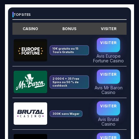
TOP SITES
CASINO
BONUS
VISITER
VISITER
10€ gratuits ou 15
Tours Gratuits
Avis Europe
Fortune Casino
VISITER
2 000 € + 35 Free
Spins ou 50 % de
cashback
Avis Mr Baron
Casino
VISITER
300€ sans Wager
Avis Brutal
Casino
VISITER