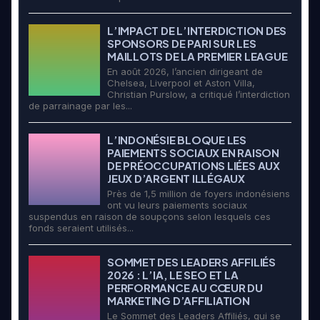
L’IMPACT DE L’INTERDICTION DES
SPONSORS DE PARI SUR LES
MAILLOTS DE LA PREMIER LEAGUE
En août 2026, l’ancien dirigeant de
Chelsea, Liverpool et Aston Villa,
Christian Purslow, a critiqué l’interdiction
de parrainage par les...
L’INDONÉSIE BLOQUE LES
PAIEMENTS SOCIAUX EN RAISON
DE PRÉOCCUPATIONS LIÉES AUX
JEUX D’ARGENT ILLÉGAUX
Près de 1,5 million de foyers indonésiens
ont vu leurs paiements sociaux
suspendus en raison de soupçons selon lesquels ces
fonds seraient utilisés...
SOMMET DES LEADERS AFFILIÉS
2026 : L’IA, LE SEO ET LA
PERFORMANCE AU CŒUR DU
MARKETING D’AFFILIATION
Le Sommet des Leaders Affiliés, qui se