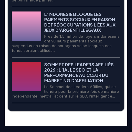
de parrainage par les...
L’INDONÉSIE BLOQUE LES
PAIEMENTS SOCIAUX EN RAISON
DE PRÉOCCUPATIONS LIÉES AUX
JEUX D’ARGENT ILLÉGAUX
Près de 1,5 million de foyers indonésiens
ont vu leurs paiements sociaux
suspendus en raison de soupçons selon lesquels ces
fonds seraient utilisés...
SOMMET DES LEADERS AFFILIÉS
2026 : L’IA, LE SEO ET LA
PERFORMANCE AU CŒUR DU
MARKETING D’AFFILIATION
Le Sommet des Leaders Affiliés, qui se
tiendra pour la première fois de manière
indépendante, mettra l’accent sur le SEO, l’intelligence...