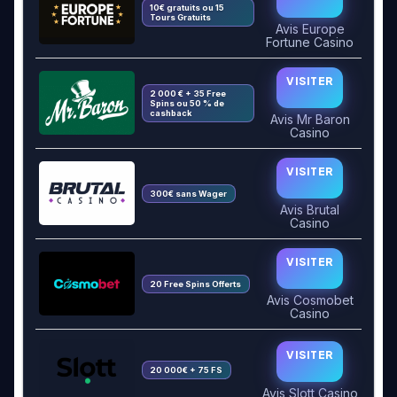
10€ gratuits ou 15
Tours Gratuits
Avis Europe
Fortune Casino
VISITER
2 000 € + 35 Free
Spins ou 50 % de
cashback
Avis Mr Baron
Casino
VISITER
300€ sans Wager
Avis Brutal
Casino
VISITER
20 Free Spins Offerts
Avis Cosmobet
Casino
VISITER
20 000€ + 75 FS
Avis Slott Casino