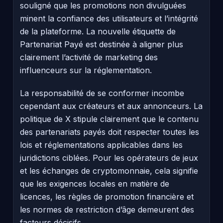
souligné que les promotions non divulguées
minent la confiance des utilisateurs et l’intégrité
de la plateforme. La nouvelle étiquette de
Partenariat Payé est destinée à aligner plus
clairement l’activité de marketing des
influenceurs sur la réglementation.
La responsabilité de se conformer incombe
cependant aux créateurs et aux annonceurs. La
politique de X stipule clairement que le contenu
des partenariats payés doit respecter toutes les
lois et réglementations applicables dans les
juridictions ciblées. Pour les opérateurs de jeux
et les échanges de cryptomonnaie, cela signifie
que les exigences locales en matière de
licences, les règles de promotion financière et
les normes de restriction d’âge demeurent des
facteurs décisifs.