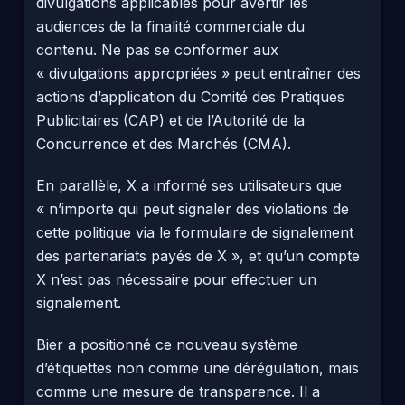
divulgations applicables pour avertir les
audiences de la finalité commerciale du
contenu. Ne pas se conformer aux
« divulgations appropriées » peut entraîner des
actions d’application du Comité des Pratiques
Publicitaires (CAP) et de l’Autorité de la
Concurrence et des Marchés (CMA).
En parallèle, X a informé ses utilisateurs que
« n’importe qui peut signaler des violations de
cette politique via le formulaire de signalement
des partenariats payés de X », et qu’un compte
X n’est pas nécessaire pour effectuer un
signalement.
Bier a positionné ce nouveau système
d’étiquettes non comme une dérégulation, mais
comme une mesure de transparence. Il a