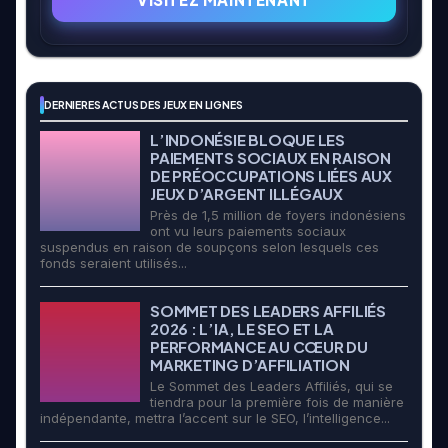
DERNIERES ACTUS DES JEUX EN LIGNES
L’INDONÉSIE BLOQUE LES
PAIEMENTS SOCIAUX EN RAISON
DE PRÉOCCUPATIONS LIÉES AUX
JEUX D’ARGENT ILLÉGAUX
Près de 1,5 million de foyers indonésiens
ont vu leurs paiements sociaux
suspendus en raison de soupçons selon lesquels ces
fonds seraient utilisés...
SOMMET DES LEADERS AFFILIÉS
2026 : L’IA, LE SEO ET LA
PERFORMANCE AU CŒUR DU
MARKETING D’AFFILIATION
Le Sommet des Leaders Affiliés, qui se
tiendra pour la première fois de manière
indépendante, mettra l’accent sur le SEO, l’intelligence...