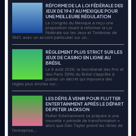
RÉFORME DE LA LOI FÉDÉRALE DES
JEUX DE 1947 AU MEXIQUE POUR
UNE MEILLEURE RÉGULATION
Le Congrès du Mexique a reçu une
proposition visant à réformer la Loi
Fédérale sur les Jeux et Tombolas de
1947, avec un accent particulier sur un...
RÈGLEMENT PLUS STRICT SUR LES
JEUX DE CASINO EN LIGNE AU
BRÉSIL
Le 6 août 2026, la Secrétariat des Prix et
des Paris (SPA) du Brésil s’apprête à
publier un décret qui imposera des
règles plus strictes sur...
LES DÉFIS À VENIR POUR FLUTTER
ENTERTAINMENT APRÈS LE DÉPART
DE PETER JACKSON
Flutter Entertainment se prépare à une
nouvelle « période de transformation »
alors que Dan Taylor prend les rênes de
l’entreprise,...