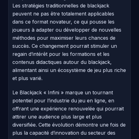
Les stratégies traditionnelles de blackjack
peuvent ne pas être totalement applicables
dans ce format novateur, ce qui pousse les
joueurs à adapter ou développer de nouvelles
méthodes pour maximiser leurs chances de
succès. Ce changement pourrait stimuler un
regain d’intérêt pour les formations et les
contenus didactiques autour du blackjack,
alimentant ainsi un écosystème de jeu plus riche
et plus varié.
Le Blackjack « Infini » marque un tournant
potentiel pour l’industrie du jeu en ligne, en
offrant une expérience renouvelée qui pourrait
attirer une audience plus large et plus
diversifiée. Cette évolution démontre une fois de
plus la capacité d’innovation du secteur des