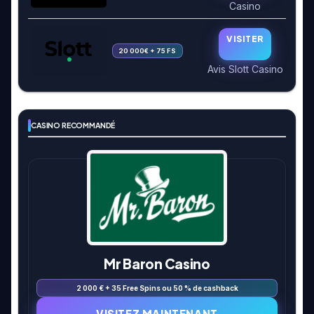
Casino
VISITER
20 000€ + 75 FS
Avis Slott Casino
CASINO RECOMMANDÉ
Mr Baron Casino
2 000 € + 35 Free Spins ou 50 % de cashback
VISITEZ MAINTENANT