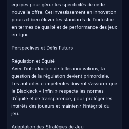
équipes pour gérer les spécificités de cette
nouvelle offre. Cet investissement en innovation
pourrait bien élever les standards de l’industrie
en termes de qualité et de performance des jeux
en ligne.
Perspectives et Défis Futurs
Régulation et Équité
Avec l’introduction de telles innovations, la
question de la régulation devient primordiale.
Les autorités compétentes doivent s’assurer que
le Blackjack « Infini » respecte les normes
d’équité et de transparence, pour protéger les
intérêts des joueurs et maintenir l’intégrité du
jeu.
Adaptation des Stratégies de Jeu