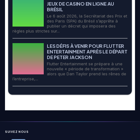
JEUX DE CASINO EN LIGNE AU
BRÉSIL
Le 6 août 2026, la Secrétariat des Prix et
des Paris (SPA) du Brésil s’apprête à
publier un décret qui imposera des
règles plus strictes sur...
LES DÉFIS À VENIR POUR FLUTTER
ENTERTAINMENT APRÈS LE DÉPART
DE PETER JACKSON
Flutter Entertainment se prépare à une
nouvelle « période de transformation »
alors que Dan Taylor prend les rênes de
l’entreprise,...
SUIVEZ NOUS