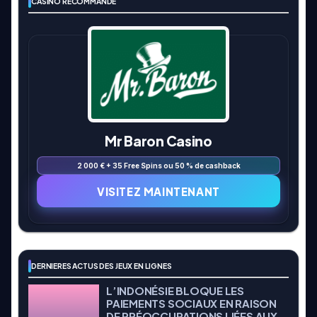
CASINO RECOMMANDÉ
Mr Baron Casino
2 000 € + 35 Free Spins ou 50 % de cashback
VISITEZ MAINTENANT
DERNIERES ACTUS DES JEUX EN LIGNES
L’INDONÉSIE BLOQUE LES
PAIEMENTS SOCIAUX EN RAISON
DE PRÉOCCUPATIONS LIÉES AUX