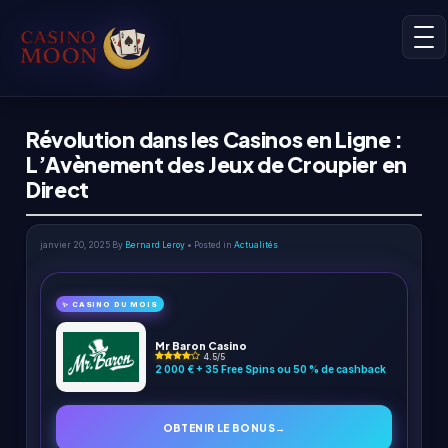
Révolution dans les Casinos en Ligne :
L’Avènement des Jeux de Croupier en
Direct
janvier 20, 2025
By
Bernard Leroy
• Posted in
Actualités
✨ CASINO DU MOIS
Mr Baron Casino
4.5/5
2 000 € + 35 Free Spins ou 50 % de cashback
OBTENIR LE BONUS
→