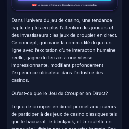
Le jeu peut entraîner une dépendance. Jouez avec modération.
18+
Dans l’univers du jeu de casino, une tendance
capte de plus en plus l’attention des joueurs et
des investisseurs : les jeux de croupier en direct.
Ce concept, qui marie la commodité du jeu en
ligne avec l’excitation d’une interaction humaine
réelle, gagne du terrain à une vitesse
impressionnante, modifiant profondément
l’expérience utilisateur dans l’industrie des
casinos.
Qu’est-ce que le Jeu de Croupier en Direct?
Le jeu de croupier en direct permet aux joueurs
de participer à des jeux de casino classiques tels
que le baccarat, le blackjack, et la roulette en
temps réel, dirigés par un croupier humain. Ces