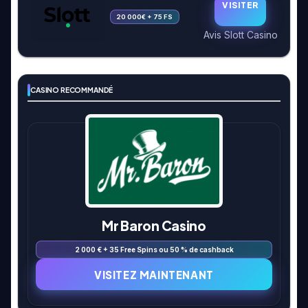
VISITER
20 000€ + 75 FS
Avis Slott Casino
CASINO RECOMMANDÉ
Mr Baron Casino
2 000 € + 35 Free Spins ou 50 % de cashback
VISITEZ MAINTENANT