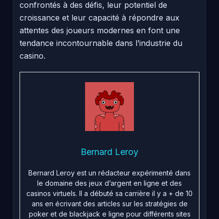
confrontés à des défis, leur potentiel de
croissance et leur capacité à répondre aux
attentes des joueurs modernes en font une
tendance incontournable dans l’industrie du
casino.
Bernard Leroy
Bernard Leroy est un rédacteur expérimenté dans
le domaine des jeux d’argent en ligne et des
casinos virtuels. Il a débuté sa carrière il y a + de 10
ans en écrivant des articles sur les stratégies de
poker et de blackjack e ligne pour différents sites