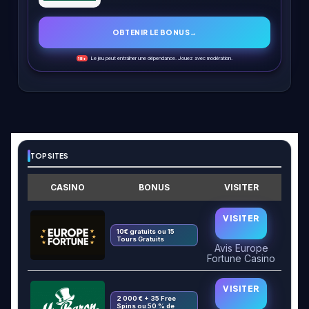
OBTENIR LE BONUS
→
Le jeu peut entraîner une dépendance. Jouez avec modération.
18+
TOP SITES
CASINO
BONUS
VISITER
VISITER
10€ gratuits ou 15
Tours Gratuits
Avis Europe
Fortune Casino
VISITER
2 000 € + 35 Free
Spins ou 50 % de