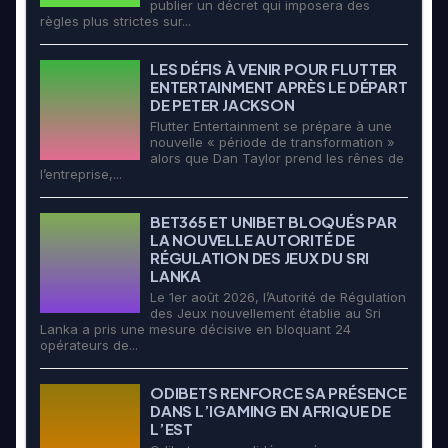
publier un décret qui imposera des
règles plus strictes sur...
LES DÉFIS À VENIR POUR FLUTTER
ENTERTAINMENT APRÈS LE DÉPART
DE PETER JACKSON
Flutter Entertainment se prépare à une
nouvelle « période de transformation »
alors que Dan Taylor prend les rênes de
l’entreprise,...
BET365 ET UNIBET BLOQUÉS PAR
LA NOUVELLE AUTORITÉ DE
RÉGULATION DES JEUX DU SRI
LANKA
Le 1er août 2026, l’Autorité de Régulation
des Jeux nouvellement établie au Sri
Lanka a pris une mesure décisive en bloquant 24
opérateurs de...
ODIBETS RENFORCE SA PRÉSENCE
DANS L’IGAMING EN AFRIQUE DE
L’EST