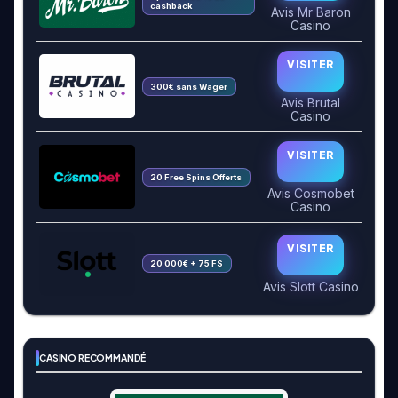
cashback
Avis Mr Baron
Casino
VISITER
300€ sans Wager
Avis Brutal
Casino
VISITER
20 Free Spins Offerts
Avis Cosmobet
Casino
VISITER
20 000€ + 75 FS
Avis Slott Casino
CASINO RECOMMANDÉ