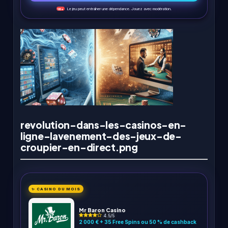
Le jeu peut entraîner une dépendance. Jouez avec modération.
18+
revolution-dans-les-casinos-en-
ligne-lavenement-des-jeux-de-
croupier-en-direct.png
✨ CASINO DU MOIS
Mr Baron Casino
4.5/5
2 000 € + 35 Free Spins ou 50 % de cashback