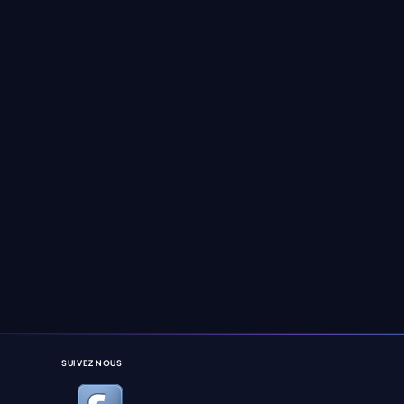
SUIVEZ NOUS