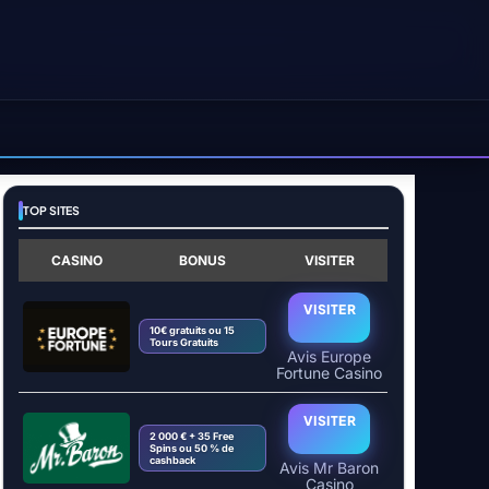
TOP SITES
CASINO
BONUS
VISITER
VISITER
10€ gratuits ou 15
Tours Gratuits
Avis Europe
Fortune Casino
VISITER
2 000 € + 35 Free
Spins ou 50 % de
cashback
Avis Mr Baron
Casino