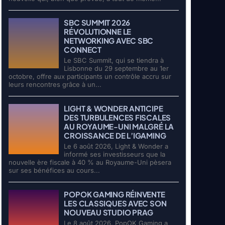
SBC SUMMIT 2026
RÉVOLUTIONNE LE
NETWORKING AVEC SBC
CONNECT
Le SBC Summit, qui se tiendra à
Lisbonne du 29 septembre au 1er
octobre, offre aux participants un contrôle accru sur
leurs rencontres grâce à un...
LIGHT & WONDER ANTICIPE
DES TURBULENCES FISCALES
AU ROYAUME-UNI MALGRÉ LA
CROISSANCE DE L’IGAMING
Le 6 août 2026, Light & Wonder a
informé ses investisseurs que la
nouvelle ère fiscale à 40 % au Royaume-Uni pèsera
sur ses bénéfices au cours...
POPOK GAMING RÉINVENTE
LES CLASSIQUES AVEC SON
NOUVEAU STUDIO PRAG
Le 8 août 2026, PopOK Gaming a