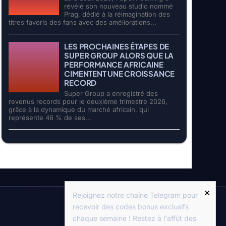
révélé son nouveau studio nommé
Prag, dédié à la réimagination des
titres favoris des fans avec des améliorations...
LES PROCHAINES ÉTAPES DE
SUPER GROUP ALORS QUE LA
PERFORMANCE AFRICAINE
CIMENTENT UNE CROISSANCE
RECORD
Super Group a enregistré des
revenus records pour le deuxième trimestre 2026,
grâce à la dynamique du marché africain, qui
représente 46 % de ses...
×
Rejoignez notre chaîne Telegram pour
recevoir des codes bonus exclusifs
chaque semaine ! Restez à l'affût des