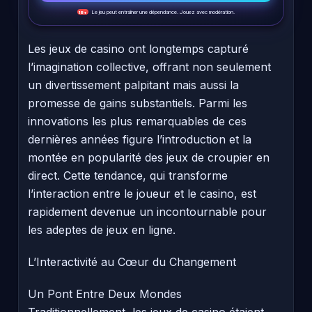
Le jeu peut entraîner une dépendance. Jouez avec modération.
18+
Les jeux de casino ont longtemps capturé
l’imagination collective, offrant non seulement
un divertissement palpitant mais aussi la
promesse de gains substantiels. Parmi les
innovations les plus remarquables de ces
dernières années figure l’introduction et la
montée en popularité des jeux de croupier en
direct. Cette tendance, qui transforme
l’interaction entre le joueur et le casino, est
rapidement devenue un incontournable pour
les adeptes de jeux en ligne.
L’Interactivité au Cœur du Changement
Un Pont Entre Deux Mondes
Traditionnellement, les jeux de casino étaient