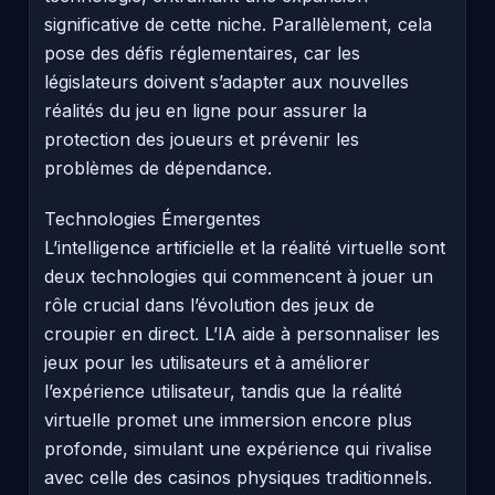
significative de cette niche. Parallèlement, cela
pose des défis réglementaires, car les
législateurs doivent s’adapter aux nouvelles
réalités du jeu en ligne pour assurer la
protection des joueurs et prévenir les
problèmes de dépendance.
Technologies Émergentes
L’intelligence artificielle et la réalité virtuelle sont
deux technologies qui commencent à jouer un
rôle crucial dans l’évolution des jeux de
croupier en direct. L’IA aide à personnaliser les
jeux pour les utilisateurs et à améliorer
l’expérience utilisateur, tandis que la réalité
virtuelle promet une immersion encore plus
profonde, simulant une expérience qui rivalise
avec celle des casinos physiques traditionnels.