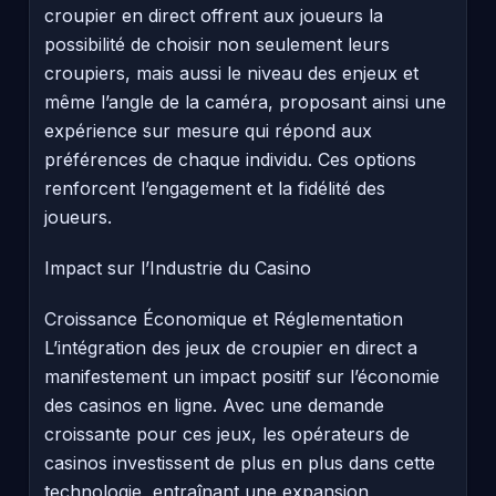
croupier en direct offrent aux joueurs la
possibilité de choisir non seulement leurs
croupiers, mais aussi le niveau des enjeux et
même l’angle de la caméra, proposant ainsi une
expérience sur mesure qui répond aux
préférences de chaque individu. Ces options
renforcent l’engagement et la fidélité des
joueurs.
Impact sur l’Industrie du Casino
Croissance Économique et Réglementation
L’intégration des jeux de croupier en direct a
manifestement un impact positif sur l’économie
des casinos en ligne. Avec une demande
croissante pour ces jeux, les opérateurs de
casinos investissent de plus en plus dans cette
technologie, entraînant une expansion