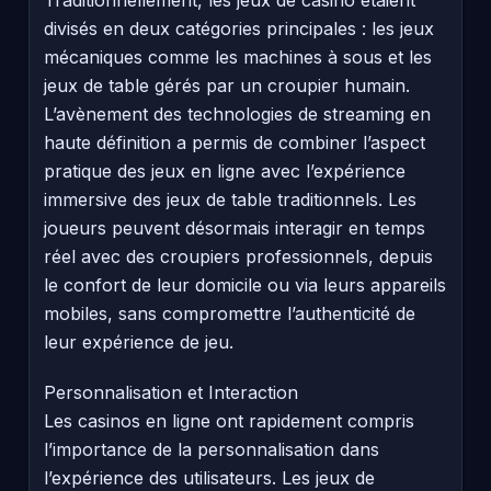
divisés en deux catégories principales : les jeux
mécaniques comme les machines à sous et les
jeux de table gérés par un croupier humain.
L’avènement des technologies de streaming en
haute définition a permis de combiner l’aspect
pratique des jeux en ligne avec l’expérience
immersive des jeux de table traditionnels. Les
joueurs peuvent désormais interagir en temps
réel avec des croupiers professionnels, depuis
le confort de leur domicile ou via leurs appareils
mobiles, sans compromettre l’authenticité de
leur expérience de jeu.
Personnalisation et Interaction
Les casinos en ligne ont rapidement compris
l’importance de la personnalisation dans
l’expérience des utilisateurs. Les jeux de