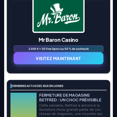
Mr Baron Casino
2 000 € + 35 Free Spins ou 50 % de cashback
VISITEZ MAINTENANT
DERNIERES ACTUS DES JEUX EN LIGNES
FERMETURE DE MAGASINS
BETFRED : UN CHOC PRÉVISIBLE
Cette semaine, Betfred a annoncé la
fermeture d’une grande partie de son
réseau de magasins, une nouvelle qui,