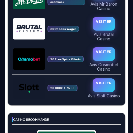
cashback
Avis Mr Baron
Casino
VISITER
300€ sans Wager
Avis Brutal
Casino
VISITER
20 Free Spins Offerts
Avis Cosmobet
Casino
VISITER
20 000€ + 75 FS
Avis Slott Casino
CASINO RECOMMANDÉ