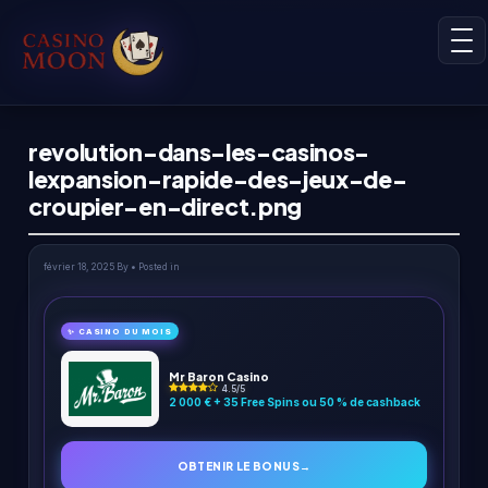
revolution-dans-les-casinos-
lexpansion-rapide-des-jeux-de-
croupier-en-direct.png
février 18, 2025
By
• Posted in
✨ CASINO DU MOIS
Mr Baron Casino
4.5/5
2 000 € + 35 Free Spins ou 50 % de cashback
OBTENIR LE BONUS
→