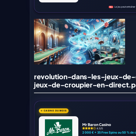
Le jeu peut entraîne
18+
revolution-dans-les-jeux-de-
jeux-de-croupier-en-direct.
✨ CASINO DU MOIS
Mr Baron Casino
4.5/5
2 000 € + 35 Free Spins ou 50 % de