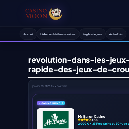
Accueil
Liste des Meilleurs casinos
Règles de jeux
Actualités
revolution-dans-les-jeux
rapide-des-jeux-de-crou
janvier 23, 2025
By
• Posted in
✨ CASINO DU MOIS
Mr Baron Casino
4.5/5
2 000 € + 35 Free Spins ou 50 % de