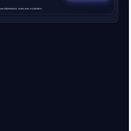
r une dépendance. Jouez avec modération.