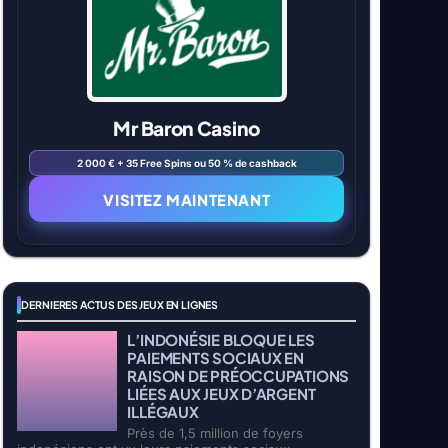
Mr Baron Casino
2 000 € + 35 Free Spins ou 50 % de cashback
VISITEZ MAINTENANT
DERNIERES ACTUS DES JEUX EN LIGNES
L’INDONÉSIE BLOQUE LES
PAIEMENTS SOCIAUX EN
RAISON DE PRÉOCCUPATIONS
LIÉES AUX JEUX D’ARGENT
ILLÉGAUX
Près de 1,5 million de foyers