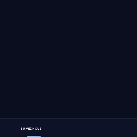
SUIVEZ NOUS