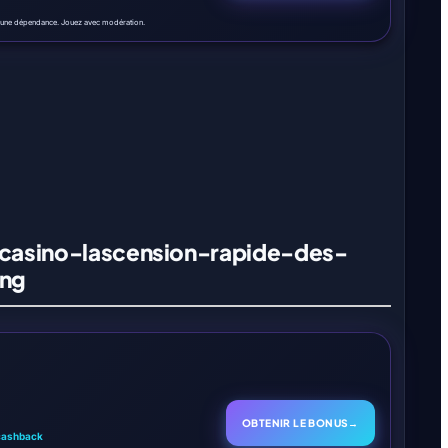
r une dépendance. Jouez avec modération.
casino-lascension-rapide-des-
png
OBTENIR LE BONUS
→
 cashback