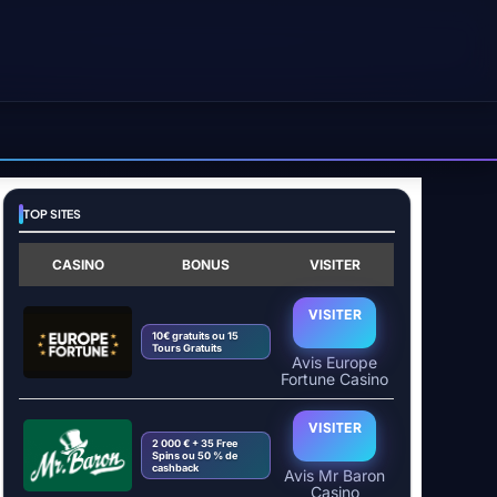
TOP SITES
CASINO
BONUS
VISITER
VISITER
10€ gratuits ou 15
Tours Gratuits
Avis Europe
Fortune Casino
VISITER
2 000 € + 35 Free
Spins ou 50 % de
cashback
Avis Mr Baron
Casino