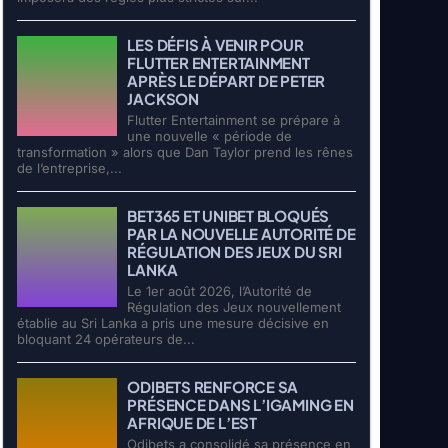
LES DÉFIS À VENIR POUR
FLUTTER ENTERTAINMENT
APRÈS LE DÉPART DE PETER
JACKSON
Flutter Entertainment se prépare à
une nouvelle « période de
transformation » alors que Dan Taylor prend les rênes
de l’entreprise,...
BET365 ET UNIBET BLOQUÉS
PAR LA NOUVELLE AUTORITÉ DE
RÉGULATION DES JEUX DU SRI
LANKA
Le 1er août 2026, l’Autorité de
Régulation des Jeux nouvellement
établie au Sri Lanka a pris une mesure décisive en
bloquant 24 opérateurs de...
ODIBETS RENFORCE SA
PRÉSENCE DANS L’IGAMING EN
AFRIQUE DE L’EST
Odibets a consolidé sa présence en