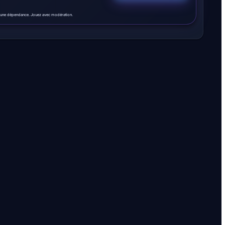
r une dépendance. Jouez avec modération.