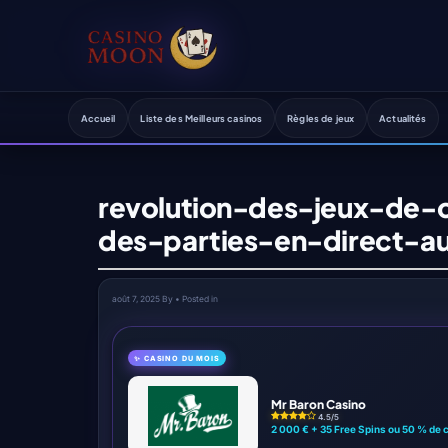
Accueil
Liste des Meilleurs casinos
Règles de jeux
Actualités
revolution-des-jeux-de-
des-parties-en-direct-
août 7, 2025
By
• Posted in
✨ CASINO DU MOIS
Mr Baron Casino
4.5/5
2 000 € + 35 Free Spins ou 50 % de