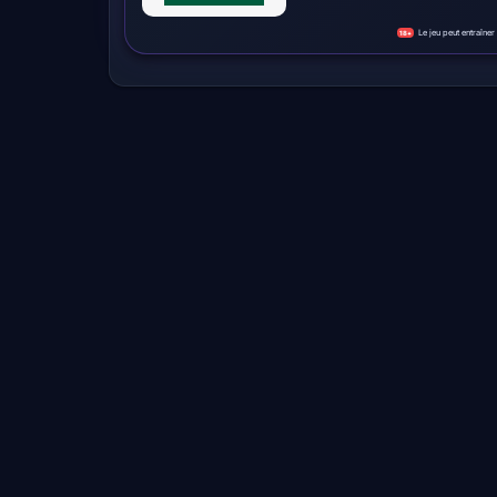
Le jeu peut entraîne
18+