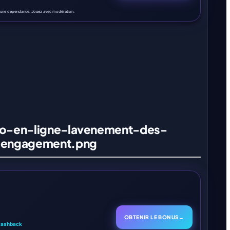
r une dépendance. Jouez avec modération.
no-en-ligne-lavenement-des-
-lengagement.png
OBTENIR LE BONUS
→
 cashback