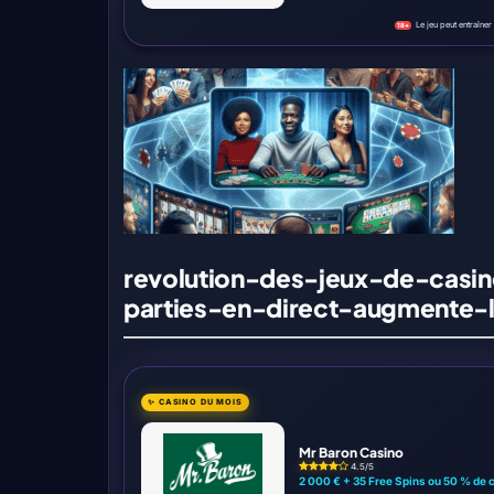
Le jeu peut entraîne
18+
revolution-des-jeux-de-casi
parties-en-direct-augmente
✨ CASINO DU MOIS
Mr Baron Casino
4.5/5
2 000 € + 35 Free Spins ou 50 % de