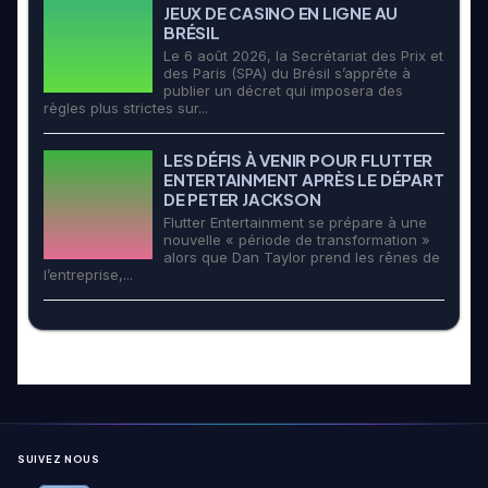
JEUX DE CASINO EN LIGNE AU
BRÉSIL
Le 6 août 2026, la Secrétariat des Prix et
des Paris (SPA) du Brésil s’apprête à
publier un décret qui imposera des
règles plus strictes sur...
LES DÉFIS À VENIR POUR FLUTTER
ENTERTAINMENT APRÈS LE DÉPART
DE PETER JACKSON
Flutter Entertainment se prépare à une
nouvelle « période de transformation »
alors que Dan Taylor prend les rênes de
l’entreprise,...
SUIVEZ NOUS