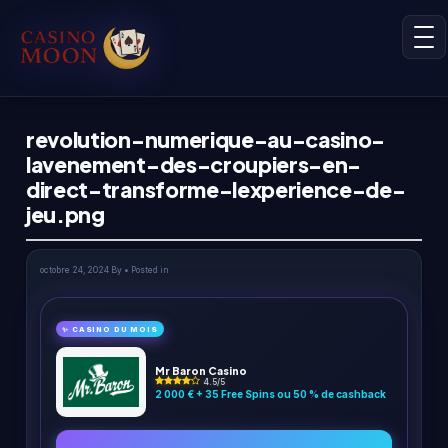
revolution-numerique-au-casino-
lavenement-des-croupiers-en-
direct-transforme-lexperience-de-
jeu.png
octobre 24, 2024
By
• Posted in
✨ CASINO DU MOIS
Mr Baron Casino
4.5/5
2 000 € + 35 Free Spins ou 50 % de cashback