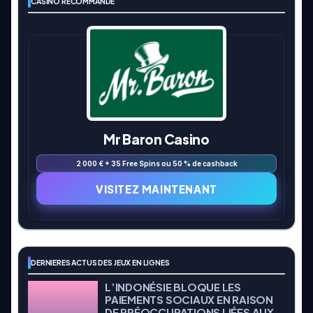
CASINO RECOMMANDÉ
Mr Baron Casino
2 000 € + 35 Free Spins ou 50 % de cashback
VISITEZ MAINTENANT
DERNIERES ACTUS DES JEUX EN LIGNES
L’INDONÉSIE BLOQUE LES
PAIEMENTS SOCIAUX EN RAISON
DE PRÉOCCUPATIONS LIÉES AUX