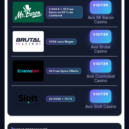
VISITER
2 000 € + 35 Free
Spins ou 50 % de
cashback
Avis Mr Baron
Casino
VISITER
300€ sans Wager
Avis Brutal
Casino
VISITER
20 Free Spins Offerts
Avis Cosmobet
Casino
VISITER
20 000€ + 75 FS
Avis Slott Casino