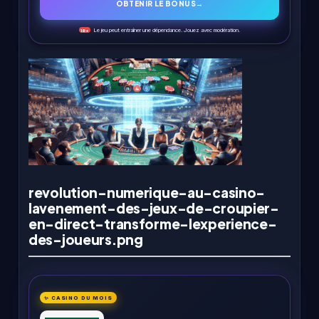
OBTENIR LE BONUS
→
Le jeu peut entraîner une dépendance. Jouez avec modération.
18+
revolution-numerique-au-casino-
lavenement-des-jeux-de-croupier-
en-direct-transforme-lexperience-
des-joueurs.png
✨ CASINO DU MOIS