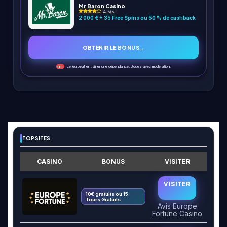
Mr Baron Casino
4.5/5
2 000 € + 35 Free Spins ou 50 % de cashback
OBTENIR LE BONUS
→
Le jeu peut entraîner une dépendance. Jouez avec modération.
18+
TOP SITES
CASINO
BONUS
VISITER
VISITER
10€ gratuits ou 15
Tours Gratuits
Avis Europe
Fortune Casino