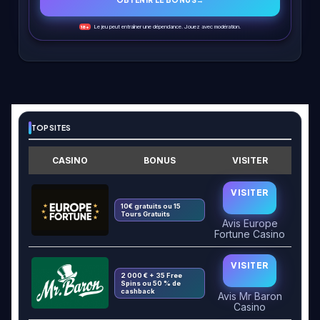
Le jeu peut entraîner une dépendance. Jouez avec modération.
18+
TOP SITES
CASINO
BONUS
VISITER
VISITER
10€ gratuits ou 15
Tours Gratuits
Avis Europe
Fortune Casino
VISITER
2 000 € + 35 Free
Spins ou 50 % de
cashback
Avis Mr Baron
Casino