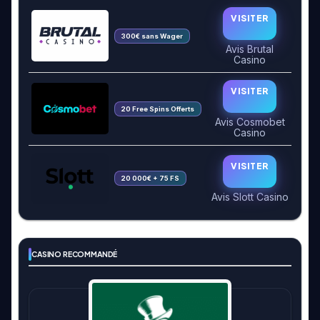
VISITER
300€ sans Wager
Avis Brutal
Casino
VISITER
20 Free Spins Offerts
Avis Cosmobet
Casino
VISITER
20 000€ + 75 FS
Avis Slott Casino
CASINO RECOMMANDÉ