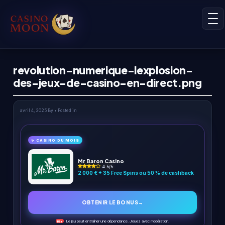
revolution-numerique-lexplosion-
des-jeux-de-casino-en-direct.png
avril 4, 2025
By
• Posted in
✨ CASINO DU MOIS
Mr Baron Casino
4.5/5
2 000 € + 35 Free Spins ou 50 % de cashback
OBTENIR LE BONUS
→
Le jeu peut entraîner une dépendance. Jouez avec modération.
18+