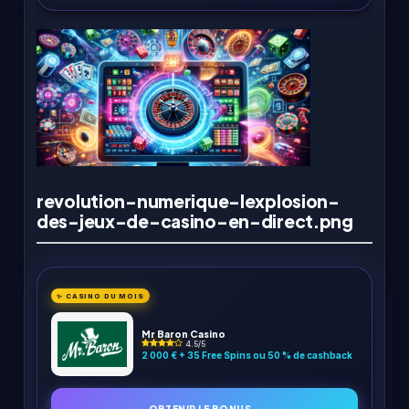
revolution-numerique-lexplosion-
des-jeux-de-casino-en-direct.png
✨ CASINO DU MOIS
Mr Baron Casino
4.5/5
2 000 € + 35 Free Spins ou 50 % de cashback
OBTENIR LE BONUS
→