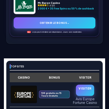
Mr Baron Casino
4.5/5
2 000 € + 35 Free Spins ou 50 % de cashback
OBTENIR LE BONUS
→
Le jeu peut entraîner une dépendance. Jouez avec modération.
18+
TOP SITES
CASINO
BONUS
VISITER
VISITER
10€ gratuits ou 15
Tours Gratuits
Avis Europe
Fortune Casino