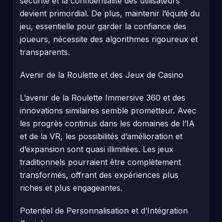
sécurité et la confidentialité des utilisateurs
devient primordial. De plus, maintenir l’équité du
jeu, essentielle pour garder la confiance des
joueurs, nécessite des algorithmes rigoureux et
transparents.
Avenir de la Roulette et des Jeux de Casino
L’avenir de la Roulette Immersive 360 et des
innovations similaires semble prometteur. Avec
les progrès continus dans les domaines de l’IA
et de la VR, les possibilités d’amélioration et
d’expansion sont quasi illimitées. Les jeux
traditionnels pourraient être complètement
transformés, offrant des expériences plus
riches et plus engageantes.
Potentiel de Personnalisation et d’Intégration