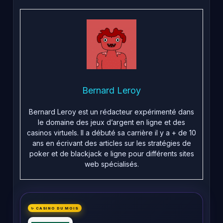
Bernard Leroy
Bernard Leroy est un rédacteur expérimenté dans
le domaine des jeux d’argent en ligne et des
casinos virtuels. Il a débuté sa carrière il y a + de 10
ans en écrivant des articles sur les stratégies de
poker et de blackjack e ligne pour différents sites
web spécialisés.
✨ CASINO DU MOIS