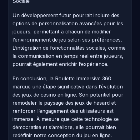
Sociale
Un développement futur pourrait inclure des
options de personnalisation avancées pour les
joueurs, permettant à chacun de modifier
l’environnement de jeu selon ses préférences.
L’intégration de fonctionnalités sociales, comme
la communication en temps réel entre joueurs,
pourrait également enrichir l’expérience.
En conclusion, la Roulette Immersive 360
marque une étape significative dans l’évolution
des jeux de casino en ligne. Son potentiel pour
remodeler le paysage des jeux de hasard et
renforcer l’engagement des utilisateurs est
immense. À mesure que cette technologie se
démocratise et s’améliore, elle pourrait bien
redéfinir notre conception du jeu en ligne.