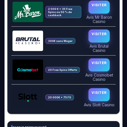
VISITER
2 000 € + 35 Free
Spins ou 50 % de
cashback
Avis Mr Baron
Casino
VISITER
300€ sans Wager
Avis Brutal
Casino
VISITER
20 Free Spins Offerts
Avis Cosmobet
Casino
VISITER
20 000€ + 75 FS
Avis Slott Casino