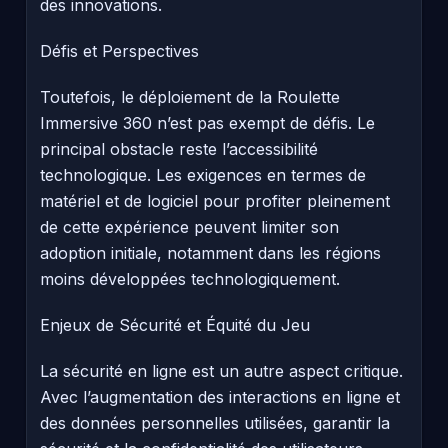
des innovations.
Défis et Perspectives
Toutefois, le déploiement de la Roulette
Immersive 360 n’est pas exempt de défis. Le
principal obstacle reste l’accessibilité
technologique. Les exigences en termes de
matériel et de logiciel pour profiter pleinement
de cette expérience peuvent limiter son
adoption initiale, notamment dans les régions
moins développées technologiquement.
Enjeux de Sécurité et Équité du Jeu
La sécurité en ligne est un autre aspect critique.
Avec l’augmentation des interactions en ligne et
des données personnelles utilisées, garantir la