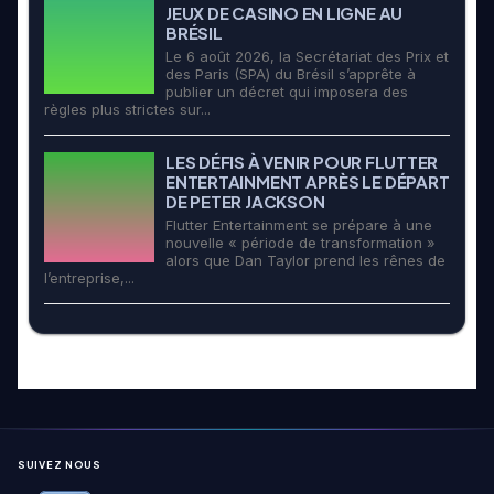
JEUX DE CASINO EN LIGNE AU
BRÉSIL
Le 6 août 2026, la Secrétariat des Prix et
des Paris (SPA) du Brésil s’apprête à
publier un décret qui imposera des
règles plus strictes sur...
LES DÉFIS À VENIR POUR FLUTTER
ENTERTAINMENT APRÈS LE DÉPART
DE PETER JACKSON
Flutter Entertainment se prépare à une
nouvelle « période de transformation »
alors que Dan Taylor prend les rênes de
l’entreprise,...
SUIVEZ NOUS