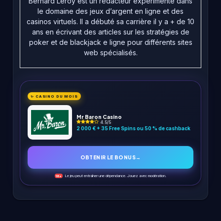
Bernard Leroy est un rédacteur expérimenté dans
le domaine des jeux d’argent en ligne et des
casinos virtuels. Il a débuté sa carrière il y a + de 10
ans en écrivant des articles sur les stratégies de
poker et de blackjack e ligne pour différents sites
web spécialisés.
✨ CASINO DU MOIS
Mr Baron Casino
4.5/5
2 000 € + 35 Free Spins ou 50 % de cashback
OBTENIR LE BONUS
→
Le jeu peut entraîner une dépendance. Jouez avec modération.
18+