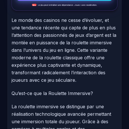
Le jeu peut entraîner une dépendance. Jouez avec modération.
18+
Le monde des casinos ne cesse d’évoluer, et
une tendance récente qui capte de plus en plus
l’attention des passionnés de jeux d’argent est la
montée en puissance de la roulette immersive
dans l’univers du jeu en ligne. Cette variante
moderne de la roulette classique offre une
expérience plus captivante et dynamique,
transformant radicalement l’interaction des
joueurs avec ce jeu séculaire.
Qu’est-ce que la Roulette Immersive?
La roulette immersive se distingue par une
réalisation technologique avancée permettant
une immersion totale du joueur. Grâce à des
caméras à multiples angles et des