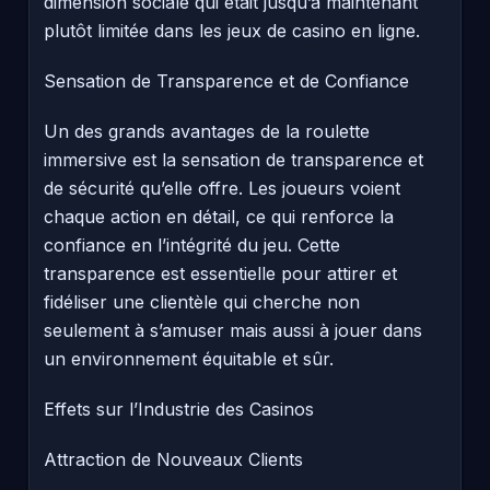
dimension sociale qui était jusqu’à maintenant
plutôt limitée dans les jeux de casino en ligne.
Sensation de Transparence et de Confiance
Un des grands avantages de la roulette
immersive est la sensation de transparence et
de sécurité qu’elle offre. Les joueurs voient
chaque action en détail, ce qui renforce la
confiance en l’intégrité du jeu. Cette
transparence est essentielle pour attirer et
fidéliser une clientèle qui cherche non
seulement à s’amuser mais aussi à jouer dans
un environnement équitable et sûr.
Effets sur l’Industrie des Casinos
Attraction de Nouveaux Clients