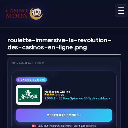
roulette-immersive-la-revolution-
des-casinos-en-ligne.png
mai 25, 2025
By
• Posted in
✨ CASINO DU MOIS
Mr Baron Casino
4.5/5
2 000 € + 35 Free Spins ou 50 % de cashback
OBTENIR LE BONUS
→
Le jeu peut entraîner une dépendance. Jouez avec modération.
18+