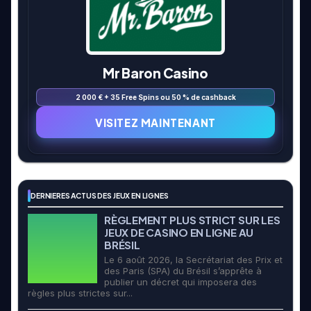
Mr Baron Casino
2 000 € + 35 Free Spins ou 50 % de cashback
VISITEZ MAINTENANT
DERNIERES ACTUS DES JEUX EN LIGNES
RÈGLEMENT PLUS STRICT SUR LES
JEUX DE CASINO EN LIGNE AU
BRÉSIL
Le 6 août 2026, la Secrétariat des Prix et
des Paris (SPA) du Brésil s’apprête à
publier un décret qui imposera des
règles plus strictes sur...