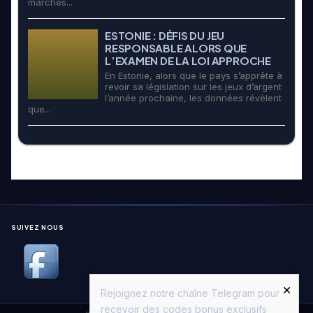
marchés...
ESTONIE : DÉFIS DU JEU
RESPONSABLE ALORS QUE
L’EXAMEN DE LA LOI APPROCHE
En Estonie, alors que le pays s’apprête à
revoir sa législation sur les jeux d’argent
l’année prochaine, les données révèlent
que...
SUIVEZ NOUS
×
Rejoignez notre chaîne Telegram pour
recevoir des codes bonus exclusifs