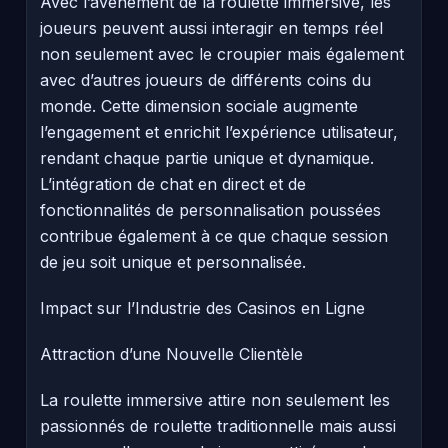
Avec l’avènement de la roulette immersive, les
joueurs peuvent aussi interagir en temps réel
non seulement avec le croupier mais également
avec d’autres joueurs de différents coins du
monde. Cette dimension sociale augmente
l’engagement et enrichit l’expérience utilisateur,
rendant chaque partie unique et dynamique.
L’intégration de chat en direct et de
fonctionnalités de personnalisation poussées
contribue également à ce que chaque session
de jeu soit unique et personnalisée.
Impact sur l’Industrie des Casinos en Ligne
Attraction d’une Nouvelle Clientèle
La roulette immersive attire non seulement les
passionnés de roulette traditionnelle mais aussi