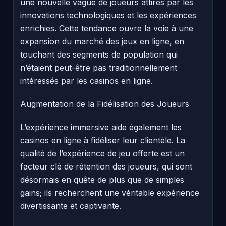
une nouvelle vague de joueurs attirés par les
innovations technologiques et les expériences
enrichies. Cette tendance ouvre la voie à une
expansion du marché des jeux en ligne, en
touchant des segments de population qui
n’étaient peut-être pas traditionnellement
intéressés par les casinos en ligne.
Augmentation de la Fidélisation des Joueurs
L’expérience immersive aide également les
casinos en ligne à fidéliser leur clientèle. La
qualité de l’expérience de jeu offerte est un
facteur clé de rétention des joueurs, qui sont
désormais en quête de plus que de simples
gains; ils recherchent une véritable expérience
divertissante et captivante.