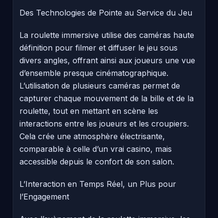
Des Technologies de Pointe au Service du Jeu
La roulette immersive utilise des caméras haute
définition pour filmer et diffuser le jeu sous
divers angles, offrant ainsi aux joueurs une vue
d’ensemble presque cinématographique.
L’utilisation de plusieurs caméras permet de
capturer chaque mouvement de la bille et de la
roulette, tout en mettant en scène les
interactions entre les joueurs et les croupiers.
Cela crée une atmosphère électrisante,
comparable à celle d’un vrai casino, mais
accessible depuis le confort de son salon.
L’Interaction en Temps Réel, un Plus pour
l’Engagement