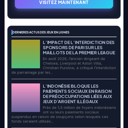
VISITEZ MAINTENANT
DERNIERES ACTUS DES JEUX EN LIGNES
L’IMPACT DE L’INTERDICTION DES
SPONSORS DE PARI SUR LES
MAILLOTS DE LA PREMIER LEAGUE
En août 2026, l’ancien dirigeant de
Chelsea, Liverpool et Aston Villa,
Christian Purslow, a critiqué l’interdiction
de parrainage par les...
L’INDONÉSIE BLOQUE LES
PAIEMENTS SOCIAUX EN RAISON
DE PRÉOCCUPATIONS LIÉES AUX
JEUX D’ARGENT ILLÉGAUX
Près de 1,5 million de foyers indonésiens
ont vu leurs paiements sociaux
suspendus en raison de soupçons selon lesquels ces
fonds seraient utilisés...