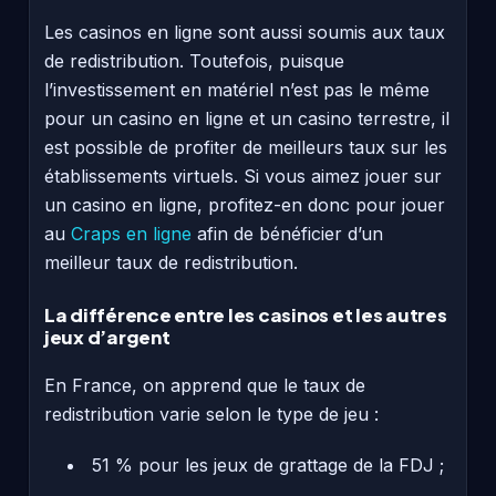
Les casinos en ligne sont aussi soumis aux taux
de redistribution. Toutefois, puisque
l’investissement en matériel n’est pas le même
pour un casino en ligne et un casino terrestre, il
est possible de profiter de meilleurs taux sur les
établissements virtuels. Si vous aimez jouer sur
un casino en ligne, profitez-en donc pour jouer
au
Craps en ligne
afin de bénéficier d’un
meilleur taux de redistribution.
La différence entre les casinos et les autres
jeux d’argent
En France, on apprend que le taux de
redistribution varie selon le type de jeu :
51 % pour les jeux de grattage de la FDJ ;