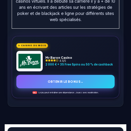
casinos virtuels. Il a débuté sa carrière il y a + de 10
ans en écrivant des articles sur les stratégies de
poker et de blackjack e ligne pour différents sites
web spécialisés.
✨ CASINO DU MOIS
Mr Baron Casino
4.5/5
2 000 € + 35 Free Spins ou 50 % de cashback
OBTENIR LE BONUS
→
Le jeu peut entraîner une dépendance. Jouez avec modération.
18+