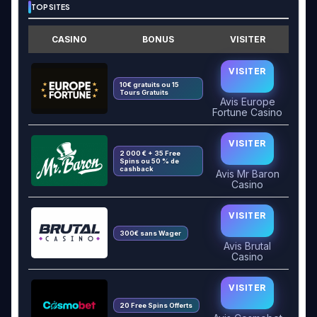
TOP SITES
CASINO
BONUS
VISITER
VISITER
10€ gratuits ou 15
Tours Gratuits
Avis Europe
Fortune Casino
VISITER
2 000 € + 35 Free
Spins ou 50 % de
cashback
Avis Mr Baron
Casino
VISITER
300€ sans Wager
Avis Brutal
Casino
VISITER
20 Free Spins Offerts