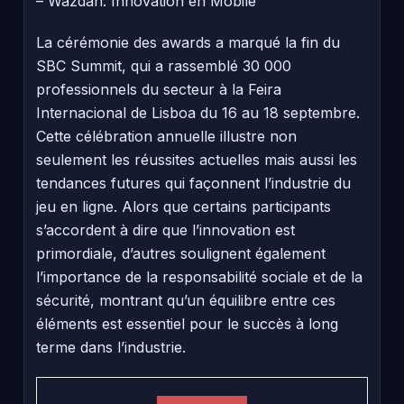
– Wazdan: Innovation en Mobile
La cérémonie des awards a marqué la fin du
SBC Summit, qui a rassemblé 30 000
professionnels du secteur à la Feira
Internacional de Lisboa du 16 au 18 septembre.
Cette célébration annuelle illustre non
seulement les réussites actuelles mais aussi les
tendances futures qui façonnent l’industrie du
jeu en ligne. Alors que certains participants
s’accordent à dire que l’innovation est
primordiale, d’autres soulignent également
l’importance de la responsabilité sociale et de la
sécurité, montrant qu’un équilibre entre ces
éléments est essentiel pour le succès à long
terme dans l’industrie.