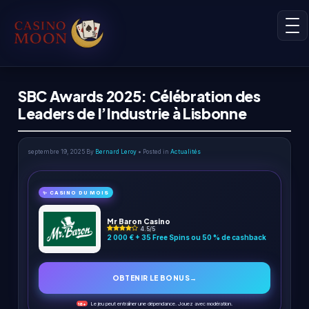
SBC Awards 2025: Célébration des
Leaders de l’Industrie à Lisbonne
septembre 19, 2025
By
Bernard Leroy
• Posted in
Actualités
✨ CASINO DU MOIS
Mr Baron Casino
4.5/5
2 000 € + 35 Free Spins ou 50 % de cashback
OBTENIR LE BONUS
→
Le jeu peut entraîner une dépendance. Jouez avec modération.
18+