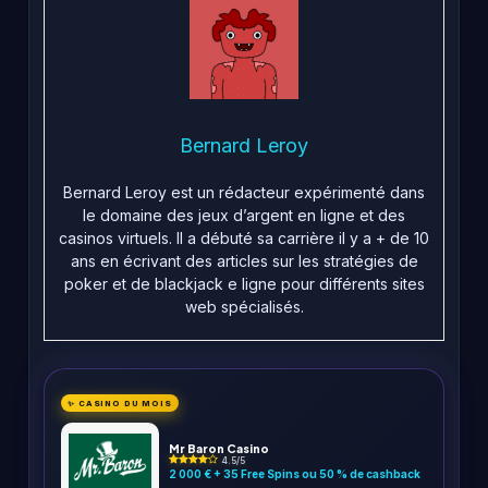
Bernard Leroy
Bernard Leroy est un rédacteur expérimenté dans
le domaine des jeux d’argent en ligne et des
casinos virtuels. Il a débuté sa carrière il y a + de 10
ans en écrivant des articles sur les stratégies de
poker et de blackjack e ligne pour différents sites
web spécialisés.
✨ CASINO DU MOIS
Mr Baron Casino
4.5/5
2 000 € + 35 Free Spins ou 50 % de cashback