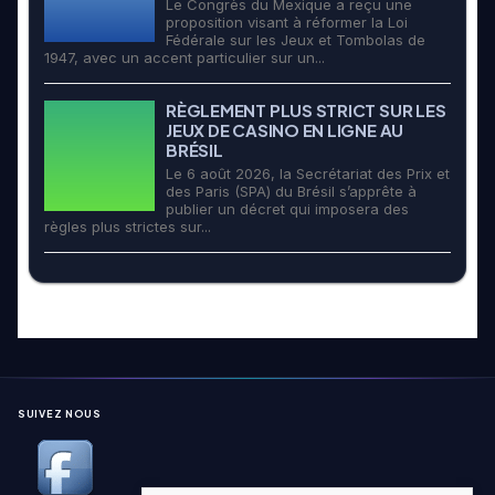
Le Congrès du Mexique a reçu une
proposition visant à réformer la Loi
Fédérale sur les Jeux et Tombolas de
1947, avec un accent particulier sur un...
RÈGLEMENT PLUS STRICT SUR LES
JEUX DE CASINO EN LIGNE AU
BRÉSIL
Le 6 août 2026, la Secrétariat des Prix et
des Paris (SPA) du Brésil s’apprête à
publier un décret qui imposera des
règles plus strictes sur...
SUIVEZ NOUS