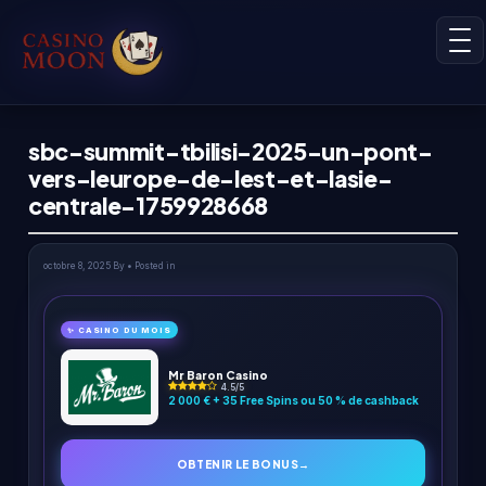
sbc-summit-tbilisi-2025-un-pont-
vers-leurope-de-lest-et-lasie-
centrale-1759928668
octobre 8, 2025
By
• Posted in
✨ CASINO DU MOIS
Mr Baron Casino
4.5/5
2 000 € + 35 Free Spins ou 50 % de cashback
OBTENIR LE BONUS
→