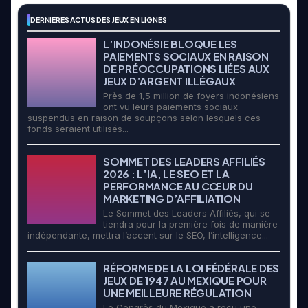
DERNIERES ACTUS DES JEUX EN LIGNES
L’INDONÉSIE BLOQUE LES
PAIEMENTS SOCIAUX EN RAISON
DE PRÉOCCUPATIONS LIÉES AUX
JEUX D’ARGENT ILLÉGAUX
Près de 1,5 million de foyers indonésiens
ont vu leurs paiements sociaux
suspendus en raison de soupçons selon lesquels ces
fonds seraient utilisés...
SOMMET DES LEADERS AFFILIÉS
2026 : L’IA, LE SEO ET LA
PERFORMANCE AU CŒUR DU
MARKETING D’AFFILIATION
Le Sommet des Leaders Affiliés, qui se
tiendra pour la première fois de manière
indépendante, mettra l’accent sur le SEO, l’intelligence...
RÉFORME DE LA LOI FÉDÉRALE DES
JEUX DE 1947 AU MEXIQUE POUR
UNE MEILLEURE RÉGULATION
Le Congrès du Mexique a reçu une