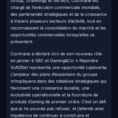
Group, DraftKings et SBTech, Cochrane est
chargé de l’exécution commerciale mondiale,
des partenariats stratégiques et de la croissance
à travers plusieurs secteurs d’activité, tout en
reconnaissant la consolidation du marché et les
opportunités commerciales lorsqu’elles se
présentent.
Cochrane a déclaré lors de son nouveau rôle
en janvier à SBC et Gaming&Co: « Rejoindre
Soft2Bet représente une opportunité captivante.
L’ampleur des plans d’expansion du groupe
m’impliquera dans des initiatives stratégiques qui
favorisent une croissance durable, une
évolutivité opérationnelle et la fourniture de
produits iGaming de premier ordre. C’est un défi
que je ne pouvais pas refuser, et j’attends avec
impatience de continuer à construire et