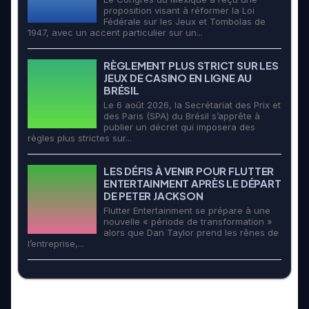
proposition visant à réformer la Loi
Fédérale sur les Jeux et Tombolas de
1947, avec un accent particulier sur un...
RÈGLEMENT PLUS STRICT SUR LES
JEUX DE CASINO EN LIGNE AU
BRÉSIL
Le 6 août 2026, la Secrétariat des Prix et
des Paris (SPA) du Brésil s’apprête à
publier un décret qui imposera des
règles plus strictes sur...
LES DÉFIS À VENIR POUR FLUTTER
ENTERTAINMENT APRÈS LE DÉPART
DE PETER JACKSON
Flutter Entertainment se prépare à une
nouvelle « période de transformation »
alors que Dan Taylor prend les rênes de
l’entreprise,...