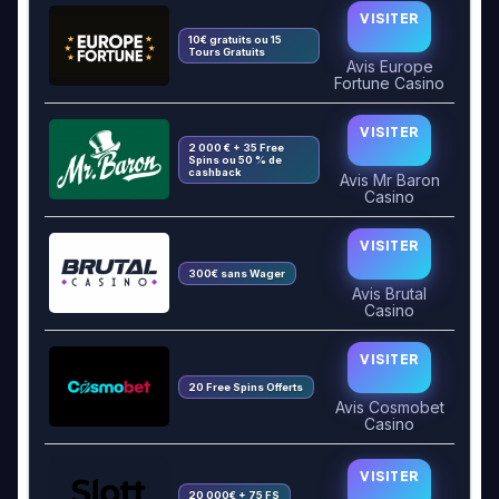
VISITER
10€ gratuits ou 15
Tours Gratuits
Avis Europe
Fortune Casino
VISITER
2 000 € + 35 Free
Spins ou 50 % de
cashback
Avis Mr Baron
Casino
VISITER
300€ sans Wager
Avis Brutal
Casino
VISITER
20 Free Spins Offerts
Avis Cosmobet
Casino
VISITER
20 000€ + 75 FS