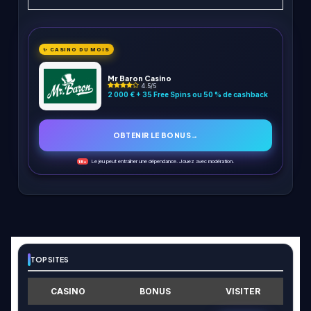
✨ CASINO DU MOIS
Mr Baron Casino
4.5/5
2 000 € + 35 Free Spins ou 50 % de cashback
OBTENIR LE BONUS
→
Le jeu peut entraîner une dépendance. Jouez avec modération.
18+
TOP SITES
CASINO
BONUS
VISITER