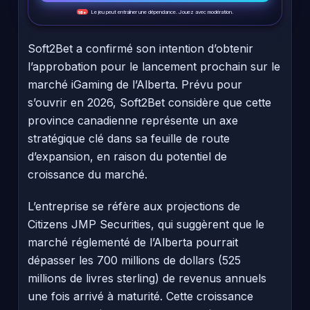
Le jeu peut entraîner une dépendance. Jouez avec modération.
18+
Soft2Bet a confirmé son intention d’obtenir
l’approbation pour le lancement prochain sur le
marché iGaming de l’Alberta. Prévu pour
s’ouvrir en 2026, Soft2Bet considère que cette
province canadienne représente un axe
stratégique clé dans sa feuille de route
d’expansion, en raison du potentiel de
croissance du marché.
L’entreprise se réfère aux projections de
Citizens JMP Securities, qui suggèrent que le
marché réglementé de l’Alberta pourrait
dépasser les 700 millions de dollars (525
millions de livres sterling) de revenus annuels
une fois arrivé à maturité. Cette croissance