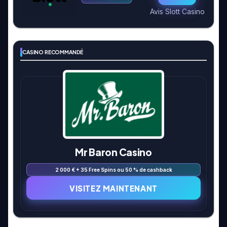
Avis Slott Casino
CASINO RECOMMANDÉ
Mr Baron Casino
2 000 € + 35 Free Spins ou 50 % de cashback
VISITEZ MAINTENANT