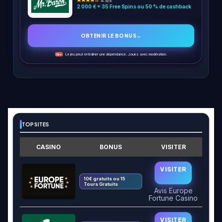
4.5/5
2 000 € + 35 Free Spins ou 50 % de cashback
OBTENIR LE BONUS
→
Le jeu peut entraîner une dépendance. Jouez avec modération.
18+
TOP SITES
CASINO
BONUS
VISITER
VISITER
10€ gratuits ou 15
Tours Gratuits
Avis Europe
Fortune Casino
VISITER