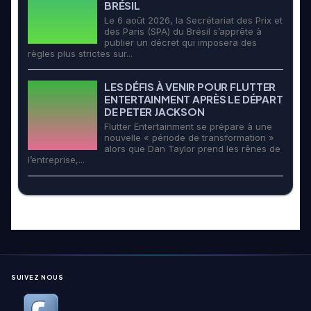
BRÉSIL
Le 6 août 2026, la Secrétariat des Prix et
des Paris (SPA) du Brésil s’apprête à
publier un décret qui imposera des
règles plus strictes sur...
LES DÉFIS À VENIR POUR FLUTTER
ENTERTAINMENT APRÈS LE DÉPART
DE PETER JACKSON
Flutter Entertainment se prépare à une
nouvelle « période de transformation »
alors que Dan Taylor prend les rênes de
l’entreprise,...
SUIVEZ NOUS