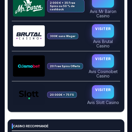
2 000 € + 35 Free
Spins ou 50 % de
cashback
Avis Mr Baron
Casino
VISITER
300€ sans Wager
Avis Brutal
Casino
VISITER
20 Free Spins Offerts
Avis Cosmobet
Casino
VISITER
20 000€ + 75 FS
Avis Slott Casino
CASINO RECOMMANDÉ