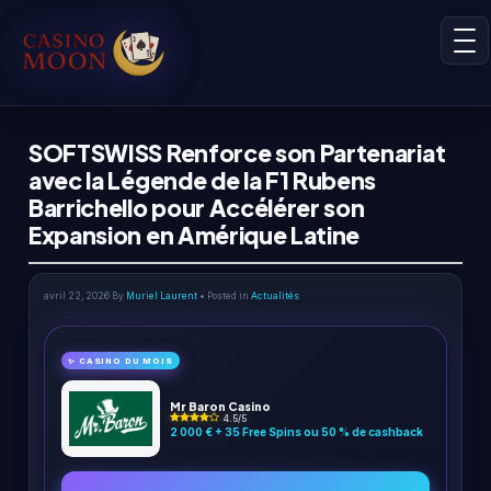
SOFTSWISS Renforce son Partenariat
avec la Légende de la F1 Rubens
Barrichello pour Accélérer son
Expansion en Amérique Latine
avril 22, 2026
By
Muriel Laurent
• Posted in
Actualités
✨ CASINO DU MOIS
Mr Baron Casino
4.5/5
2 000 € + 35 Free Spins ou 50 % de cashback