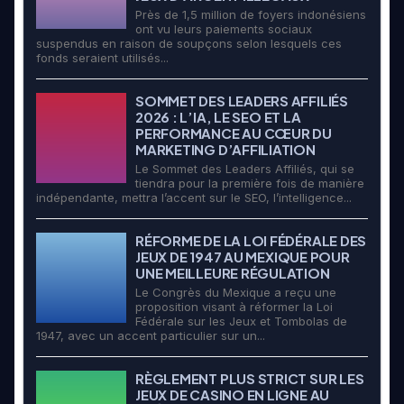
Près de 1,5 million de foyers indonésiens
ont vu leurs paiements sociaux
suspendus en raison de soupçons selon lesquels ces
fonds seraient utilisés...
SOMMET DES LEADERS AFFILIÉS
2026 : L’IA, LE SEO ET LA
PERFORMANCE AU CŒUR DU
MARKETING D’AFFILIATION
Le Sommet des Leaders Affiliés, qui se
tiendra pour la première fois de manière
indépendante, mettra l’accent sur le SEO, l’intelligence...
RÉFORME DE LA LOI FÉDÉRALE DES
JEUX DE 1947 AU MEXIQUE POUR
UNE MEILLEURE RÉGULATION
Le Congrès du Mexique a reçu une
proposition visant à réformer la Loi
Fédérale sur les Jeux et Tombolas de
1947, avec un accent particulier sur un...
RÈGLEMENT PLUS STRICT SUR LES
JEUX DE CASINO EN LIGNE AU