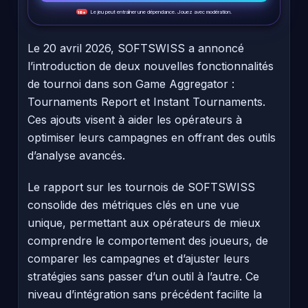
Le jeu peut entraîner une dépendance. Jouez avec modération.
18+
Le 20 avril 2026, SOFTSWISS a annoncé
l’introduction de deux nouvelles fonctionnalités
de tournoi dans son Game Aggregator :
Tournaments Report et Instant Tournaments.
Ces ajouts visent à aider les opérateurs à
optimiser leurs campagnes en offrant des outils
d’analyse avancés.
Le rapport sur les tournois de SOFTSWISS
consolide des métriques clés en une vue
unique, permettant aux opérateurs de mieux
comprendre le comportement des joueurs, de
comparer les campagnes et d’ajuster leurs
stratégies sans passer d’un outil à l’autre. Ce
niveau d’intégration sans précédent facilite la