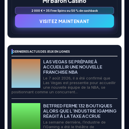
Mr Baron Casino
2 000 € + 35 Free Spins ou 50 % de cashback
VISITEZ MAINTENANT
DERNIERES ACTUS DES JEUX EN LIGNES
LAS VEGAS SE PRÉPARE À
ACCUEILLIR UNE NOUVELLE
FRANCHISE NBA
Le 7 août 2026, il a été confirmé que
Las Vegas est pressentie pour accueillir
une nouvelle équipe de la NBA, se
positionnant comme un concurrent...
BETFRED FERME 132 BOUTIQUES
ALORS QUE L’INDUSTRIE IGAMING
RÉAGIT À LA TAXE ACCRUE
La semaine dernière, l’industrie de
l’iGaming a été le théâtre de