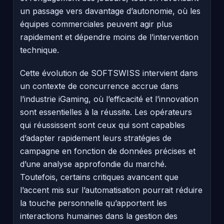
un passage vers davantage d’autonomie, où les
équipes commerciales peuvent agir plus
rapidement et dépendre moins de l’intervention
technique.
Cette évolution de SOFTSWISS intervient dans
un contexte de concurrence accrue dans
l’industrie iGaming, où l’efficacité et l’innovation
sont essentielles à la réussite. Les opérateurs
qui réussissent sont ceux qui sont capables
d’adapter rapidement leurs stratégies de
campagne en fonction de données précises et
d’une analyse approfondie du marché.
Toutefois, certains critiques avancent que
l’accent mis sur l’automatisation pourrait réduire
la touche personnelle qu’apportent les
interactions humaines dans la gestion des