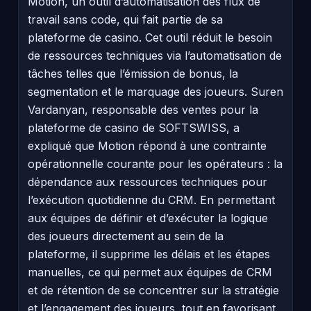
Motion, un outil d’automatisation des flux de
travail sans code, qui fait partie de sa
plateforme de casino. Cet outil réduit le besoin
de ressources techniques via l’automatisation de
tâches telles que l’émission de bonus, la
segmentation et le marquage des joueurs. Suren
Vardanyan, responsable des ventes pour la
plateforme de casino de SOFTSWISS, a
expliqué que Motion répond à une contrainte
opérationnelle courante pour les opérateurs : la
dépendance aux ressources techniques pour
l’exécution quotidienne du CRM. En permettant
aux équipes de définir et d’exécuter la logique
des joueurs directement au sein de la
plateforme, il supprime les délais et les étapes
manuelles, ce qui permet aux équipes de CRM
et de rétention de se concentrer sur la stratégie
et l’engagement des joueurs, tout en favorisant