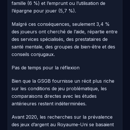
famille (6 %) et l’emprunt ou l’utilisation de
l’épargne pour jouer (5,7 %).
Malgré ces conséquences, seulement 3,4 %
des joueurs ont cherché de l’aide, répartie entre
des services spécialisés, des prestataires de
santé mentale, des groupes de bien-être et des
conseils conjugaux.
Pas de temps pour la réflexion
Bien que la GSGB fournisse un récit plus riche
sur les conditions de jeu problématique, les
comparaisons directes avec les études
antérieures restent indéterminées.
Avant 2020, les recherches sur la prévalence
des jeux d’argent au Royaume-Uni se basaient