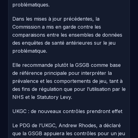
problématiques.
Dans les mises à jour précédentes, la
Commission a mis en garde contre les
comparaisons entre les ensembles de données
des enquêtes de santé antérieures sur le jeu
problématique.
Elle recommande plutôt la GSGB comme base
de référence principale pour interpréter la
prévalence et les comportements de jeu, tant à
des fins de régulation que pour l’utilisation par le
NHS et le Statutory Levy.
UKGC : de nouveaux contrôles prendront effet
Le PDG de l’UKGC, Andrew Rhodes, a déclaré
que la GSGB appuiera les contrôles pour un jeu