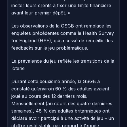
inciter leurs clients à fixer une limite financière
avant leur premier dépôt. »
Les observations de la GSGB ont remplacé les
enquêtes précédentes comme le Health Survey
for England (HSE), qui a cessé de recueillir des
feedbacks sur le jeu problématique.
La prévalence du jeu reflète les transitions de la
loterie
Durant cette deuxième année, la GSGB a
constaté qu’environ 60 % des adultes avaient
joué au cours des 12 derniers mois.
Mensuellement (au cours des quatre dernières
semaines), 48 % des adultes britanniques ont
déclaré avoir participé à une activité de jeu – un
chiffre resté stable par rapport à l’année