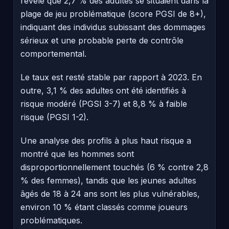
révélé que 2,7 % des adultes se situaient dans la
plage de jeu problématique (score PGSI de 8+),
indiquant des individus subissant des dommages
sérieux et une probable perte de contrôle
comportemental.
Le taux est resté stable par rapport à 2023. En
outre, 3,1 % des adultes ont été identifiés à
risque modéré (PGSI 3-7) et 8,8 % à faible
risque (PGSI 1-2).
Une analyse des profils à plus haut risque a
montré que les hommes sont
disproportionnellement touchés (6 % contre 2,8
% des femmes), tandis que les jeunes adultes
âgés de 18 à 24 ans sont les plus vulnérables,
environ 10 % étant classés comme joueurs
problématiques.