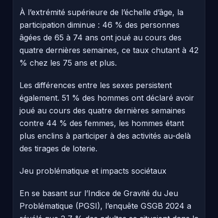
À l’extrémité supérieure de l’échelle d’âge, la
participation diminue : 46 % des personnes
âgées de 65 à 74 ans ont joué au cours des
quatre dernières semaines, ce taux chutant à 42
% chez les 75 ans et plus.
Les différences entre les sexes persistent
également. 51 % des hommes ont déclaré avoir
joué au cours des quatre dernières semaines
contre 44 % des femmes, les hommes étant
plus enclins à participer à des activités au-delà
des tirages de loterie.
Jeu problématique et impacts sociétaux
En se basant sur l’Indice de Gravité du Jeu
Problématique (PGSI), l’enquête GSGB 2024 a