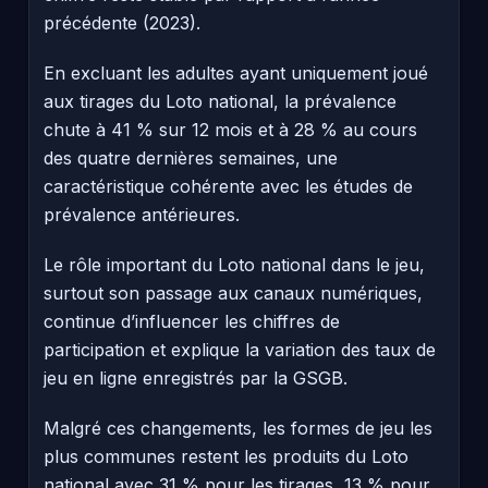
précédente (2023).
En excluant les adultes ayant uniquement joué
aux tirages du Loto national, la prévalence
chute à 41 % sur 12 mois et à 28 % au cours
des quatre dernières semaines, une
caractéristique cohérente avec les études de
prévalence antérieures.
Le rôle important du Loto national dans le jeu,
surtout son passage aux canaux numériques,
continue d’influencer les chiffres de
participation et explique la variation des taux de
jeu en ligne enregistrés par la GSGB.
Malgré ces changements, les formes de jeu les
plus communes restent les produits du Loto
national avec 31 % pour les tirages, 13 % pour