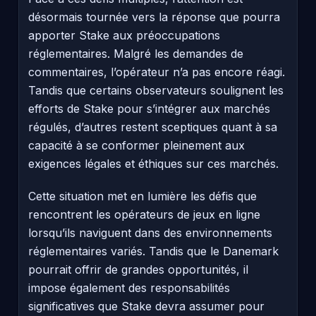
désormais tournée vers la réponse que pourra
apporter Stake aux préoccupations
réglementaires. Malgré les demandes de
commentaires, l’opérateur n’a pas encore réagi.
Tandis que certains observateurs soulignent les
efforts de Stake pour s’intégrer aux marchés
régulés, d’autres restent sceptiques quant à sa
capacité à se conformer pleinement aux
exigences légales et éthiques sur ces marchés.
Cette situation met en lumière les défis que
rencontrent les opérateurs de jeux en ligne
lorsqu’ils naviguent dans des environnements
réglementaires variés. Tandis que le Danemark
pourrait offrir de grandes opportunités, il
impose également des responsabilités
significatives que Stake devra assumer pour