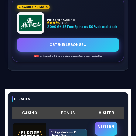
✨ CASINO DU MOIS
Mr Baron Casino
4.5/5
2 000 € + 35 Free Spins ou 50 % de cashback
OBTENIR LE BONUS
→
Le jeu peut entraîner une dépendance. Jouez avec modération.
18+
TOP SITES
CASINO
BONUS
VISITER
VISITER
10€ gratuits ou 15
Tours Gratuits