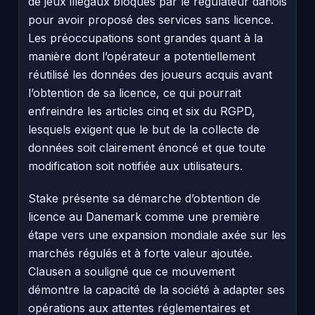
de jeux illégaux bloqués par le régulateur danois
pour avoir proposé des services sans licence.
Les préoccupations sont grandes quant à la
manière dont l’opérateur a potentiellement
réutilisé les données des joueurs acquis avant
l’obtention de sa licence, ce qui pourrait
enfreindre les articles cinq et six du RGPD,
lesquels exigent que le but de la collecte de
données soit clairement énoncé et que toute
modification soit notifiée aux utilisateurs.
Stake présente sa démarche d’obtention de
licence au Danemark comme une première
étape vers une expansion mondiale axée sur les
marchés régulés et à forte valeur ajoutée.
Clausen a souligné que ce mouvement
démontre la capacité de la société à adapter ses
opérations aux attentes réglementaires et