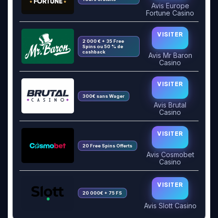
Avis Europe
Fortune Casino
VISITER
2 000 € + 35 Free
Spins ou 50 % de
cashback
Avis Mr Baron
Casino
VISITER
300€ sans Wager
Avis Brutal
Casino
VISITER
20 Free Spins Offerts
Avis Cosmobet
Casino
VISITER
20 000€ + 75 FS
Avis Slott Casino