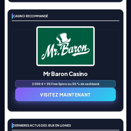
CASINO RECOMMANDÉ
Mr Baron Casino
2 000 € + 35 Free Spins ou 50 % de cashback
VISITEZ MAINTENANT
DERNIERES ACTUS DES JEUX EN LIGNES