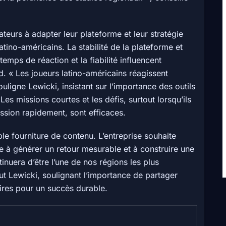
teurs à adapter leur plateforme et leur stratégie
ino-américains. La stabilité de la plateforme et
temps de réaction et la fiabilité influencent
d. « Les joueurs latino-américains réagissent
uligne Lewicki, insistant sur l’importance des outils
es missions courtes et les défis, surtout lorsqu’ils
ssion rapidement, sont efficaces.
le fourniture de contenu. L’entreprise souhaite
re à générer un retour mesurable et à construire une
tinuera d’être l’une de nos régions les plus
ut Lewicki, soulignant l’importance de partager
ires pour un succès durable.