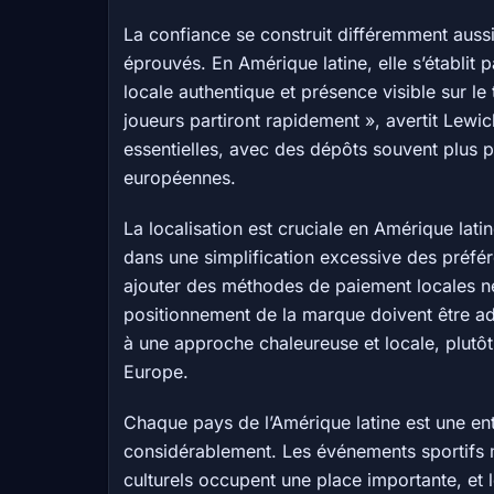
La confiance se construit différemment aussi
éprouvés. En Amérique latine, elle s’établit pa
locale authentique et présence visible sur le
joueurs partiront rapidement », avertit Lewi
essentielles, avec des dépôts souvent plus 
européennes.
La localisation est cruciale en Amérique lati
dans une simplification excessive des préfé
ajouter des méthodes de paiement locales ne s
positionnement de la marque doivent être ad
à une approche chaleureuse et locale, plutô
Europe.
Chaque pays de l’Amérique latine est une enti
considérablement. Les événements sportifs m
culturels occupent une place importante, et l