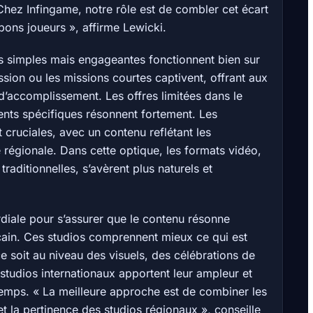
Chez Infingame, notre rôle est de combler cet écart
bons joueurs », affirme Lewicki.
 simples mais engageantes fonctionnent bien sur
sion ou les missions courtes captivent, offrant aux
d’accomplissement. Les offres limitées dans le
nts spécifiques résonnent fortement. Les
 cruciales, avec un contenu reflétant les
té régionale. Dans cette optique, les formats vidéo,
raditionnelles, s’avèrent plus naturels et
rdiale pour s’assurer que le contenu résonne
cain. Ces studios comprennent mieux ce qui est
e soit au niveau des visuels, des célébrations de
 studios internationaux apportent leur ampleur et
u temps. « La meilleure approche est de combiner les
 et la pertinence des studios régionaux », conseille