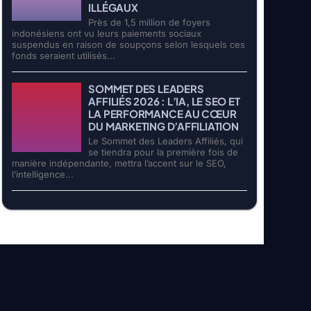
ILLÉGAUX
Près de 1,5 million de foyers
indonésiens ont vu leurs paiements sociaux
suspendus en raison de soupçons selon lesquels ces
fonds seraient utilisés...
SOMMET DES LEADERS
AFFILIÉS 2026 : L’IA, LE SEO ET
LA PERFORMANCE AU CŒUR
DU MARKETING D’AFFILIATION
Le Sommet des Leaders Affiliés, qui
se tiendra pour la première fois de
manière indépendante, mettra l’accent sur le SEO,
l’intelligence...