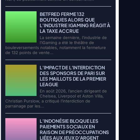
BETFRED FERME 132
BOUTIQUES ALORS QUE
L’INDUSTRIE IGAMING RÉAGIT À
LA TAXE ACCRUE
La semaine dernière, l’industrie de
l’iGaming a été le théâtre de
bouleversements notables, notamment la fermeture
de 132 points de vente...
L’IMPACT DE L’INTERDICTION
DES SPONSORS DE PARI SUR
LES MAILLOTS DE LA PREMIER
LEAGUE
En août 2026, l’ancien dirigeant de
Chelsea, Liverpool et Aston Villa,
Christian Purslow, a critiqué l’interdiction de
parrainage par les...
L’INDONÉSIE BLOQUE LES
PAIEMENTS SOCIAUX EN
RAISON DE PRÉOCCUPATIONS
LIÉES AUX JEUX D’ARGENT