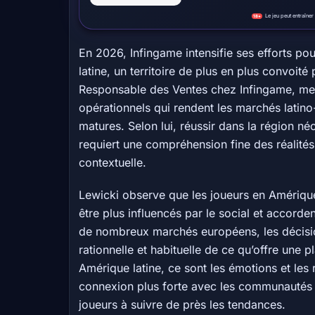
Le jeu peut entraîne
18+
En 2026, Infingame intensifie ses efforts p
latine, un territoire de plus en plus convoité
Responsable des Ventes chez Infingame, met 
opérationnels qui rendent les marchés latin
matures. Selon lui, réussir dans la région né
requiert une compréhension fine des réalités
contextuelle.
Lewicki observe que les joueurs en Amériqu
être plus influencés par le social et accor
de nombreux marchés européens, les décisio
rationnelle et habituelle de ce qu’offre une p
Amérique latine, ce sont les émotions et les 
connexion plus forte avec les communautés de
joueurs à suivre de près les tendances.