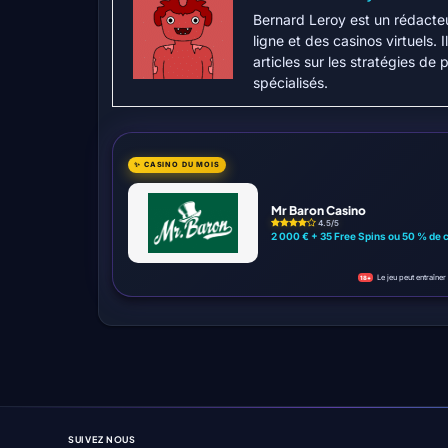
Bernard Leroy est un rédacte
ligne et des casinos virtuels. 
articles sur les stratégies de
spécialisés.
✨ CASINO DU MOIS
Mr Baron Casino
4.5/5
2 000 € + 35 Free Spins ou 50 % de
Le jeu peut entraîne
18+
SUIVEZ NOUS