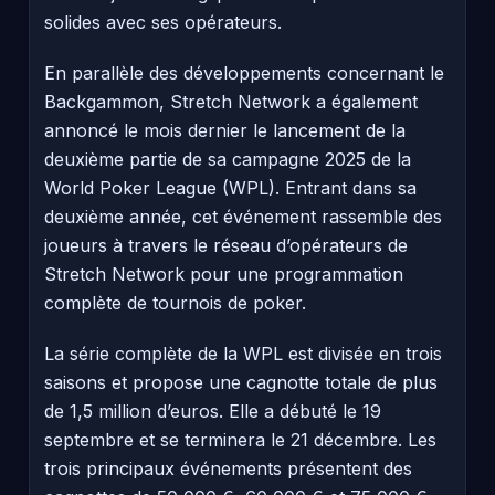
solides avec ses opérateurs.
En parallèle des développements concernant le
Backgammon, Stretch Network a également
annoncé le mois dernier le lancement de la
deuxième partie de sa campagne 2025 de la
World Poker League (WPL). Entrant dans sa
deuxième année, cet événement rassemble des
joueurs à travers le réseau d’opérateurs de
Stretch Network pour une programmation
complète de tournois de poker.
La série complète de la WPL est divisée en trois
saisons et propose une cagnotte totale de plus
de 1,5 million d’euros. Elle a débuté le 19
septembre et se terminera le 21 décembre. Les
trois principaux événements présentent des