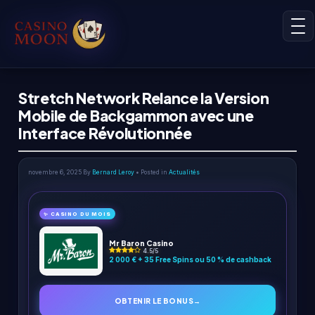
Stretch Network Relance la Version
Mobile de Backgammon avec une
Interface Révolutionnée
novembre 6, 2025
By
Bernard Leroy
• Posted in
Actualités
✨ CASINO DU MOIS
Mr Baron Casino
4.5/5
2 000 € + 35 Free Spins ou 50 % de cashback
OBTENIR LE BONUS
→