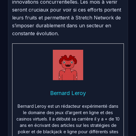
innovations concurrentielles. Les mois à venir
seront cruciaux pour voir si ces efforts portent
leurs fruits et permettent à Stretch Network de
s’imposer durablement dans un secteur en
constante évolution.
Bernard Leroy
Bernard Leroy est un rédacteur expérimenté dans
le domaine des jeux d’argent en ligne et des
casinos virtuels. Il a débuté sa carrière il y a + de 10
ans en écrivant des articles sur les stratégies de
poker et de blackjack e ligne pour différents sites