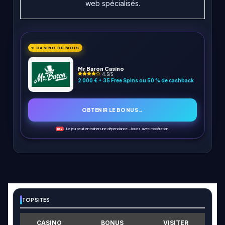
web spécialisés.
✨ CASINO DU MOIS
Mr Baron Casino
4.5/5
2 000 € + 35 Free Spins ou 50 % de cashback
OBTENIR LE BONUS
→
Le jeu peut entraîner une dépendance. Jouez avec modération.
18+
TOP SITES
CASINO
BONUS
VISITER