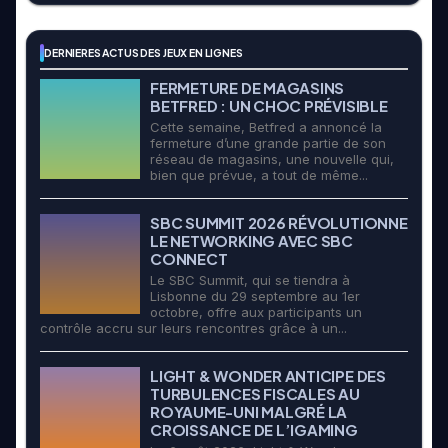
DERNIERES ACTUS DES JEUX EN LIGNES
FERMETURE DE MAGASINS
BETFRED : UN CHOC PRÉVISIBLE
Cette semaine, Betfred a annoncé la
fermeture d’une grande partie de son
réseau de magasins, une nouvelle qui,
bien que prévue, a tout de même...
SBC SUMMIT 2026 RÉVOLUTIONNE
LE NETWORKING AVEC SBC
CONNECT
Le SBC Summit, qui se tiendra à
Lisbonne du 29 septembre au 1er
octobre, offre aux participants un
contrôle accru sur leurs rencontres grâce à un...
LIGHT & WONDER ANTICIPE DES
TURBULENCES FISCALES AU
ROYAUME-UNI MALGRÉ LA
CROISSANCE DE L’IGAMING