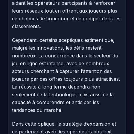
aidant les opérateurs participants à renforcer
leurs réseaux tout en offrant aux joueurs plus
de chances de concourir et de grimper dans les
classements.
Cependant, certains sceptiques estiment que,
malgré les innovations, les défis restent
nombreux. La concurrence dans le secteur du
jeu en ligne est intense, avec de nombreux
acteurs cherchant à capturer l’attention des
joueurs par des offres toujours plus attractives.
La réussite à long terme dépendra non
seulement de la technologie, mais aussi de la
capacité à comprendre et anticiper les
tendances du marché.
Dans cette optique, la stratégie d’expansion et
de partenariat avec des opérateurs pourrait