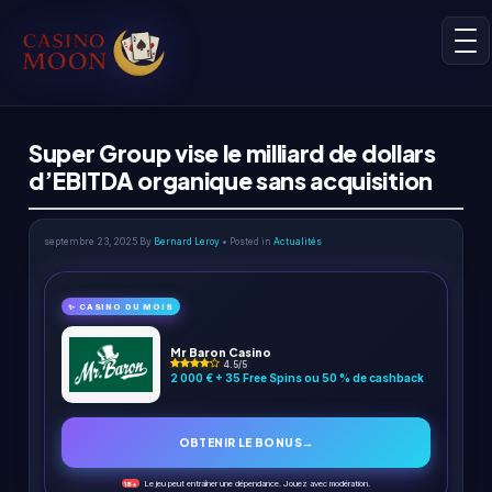
Super Group vise le milliard de dollars
d’EBITDA organique sans acquisition
septembre 23, 2025
By
Bernard Leroy
• Posted in
Actualités
✨ CASINO DU MOIS
Mr Baron Casino
4.5/5
2 000 € + 35 Free Spins ou 50 % de cashback
OBTENIR LE BONUS
→
Le jeu peut entraîner une dépendance. Jouez avec modération.
18+