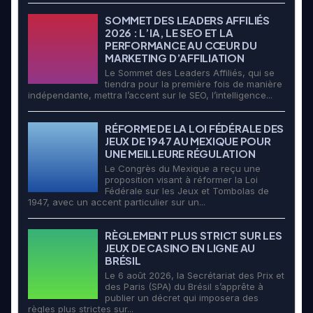
SOMMET DES LEADERS AFFILIÉS
2026 : L’IA, LE SEO ET LA
PERFORMANCE AU CŒUR DU
MARKETING D’AFFILIATION
Le Sommet des Leaders Affiliés, qui se
tiendra pour la première fois de manière
indépendante, mettra l’accent sur le SEO, l’intelligence...
RÉFORME DE LA LOI FÉDÉRALE DES
JEUX DE 1947 AU MEXIQUE POUR
UNE MEILLEURE RÉGULATION
Le Congrès du Mexique a reçu une
proposition visant à réformer la Loi
Fédérale sur les Jeux et Tombolas de
1947, avec un accent particulier sur un...
RÈGLEMENT PLUS STRICT SUR LES
JEUX DE CASINO EN LIGNE AU
BRÉSIL
Le 6 août 2026, la Secrétariat des Prix et
des Paris (SPA) du Brésil s’apprête à
publier un décret qui imposera des
règles plus strictes sur...