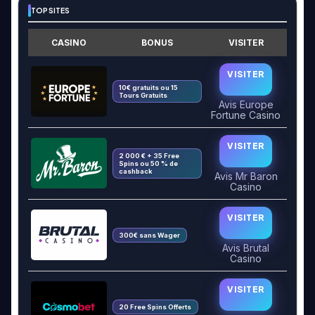
TOP SITES
CASINO
BONUS
VISITER
VISITER
10€ gratuits ou 15
Tours Gratuits
Avis Europe
Fortune Casino
VISITER
2 000 € + 35 Free
Spins ou 50 % de
cashback
Avis Mr Baron
Casino
VISITER
300€ sans Wager
Avis Brutal
Casino
VISITER
20 Free Spins Offerts