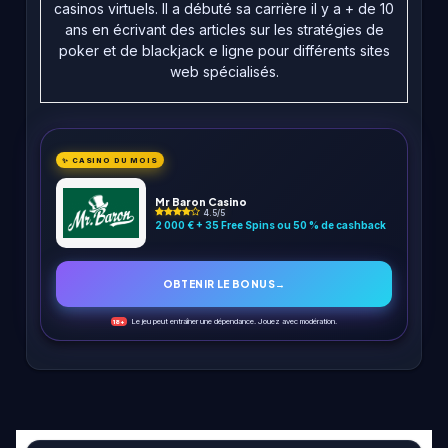
casinos virtuels. Il a débuté sa carrière il y a + de 10
ans en écrivant des articles sur les stratégies de
poker et de blackjack e ligne pour différents sites
web spécialisés.
✨ CASINO DU MOIS
Mr Baron Casino
4.5/5
2 000 € + 35 Free Spins ou 50 % de cashback
OBTENIR LE BONUS
→
Le jeu peut entraîner une dépendance. Jouez avec modération.
18+