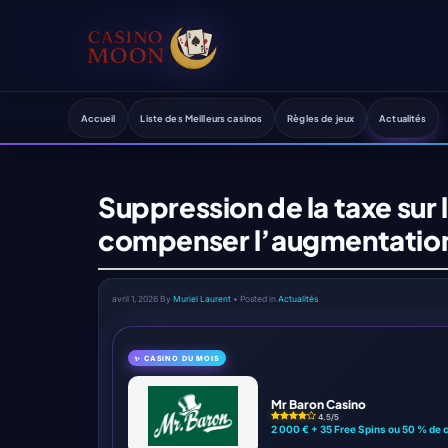
Accueil
Liste des Meilleurs casinos
Règles de jeux
Actualités
Suppression de la taxe sur
compenser l’augmentation 
avril 1, 2026
By
Muriel Laurent
• Posted in
Actualités
✨ CASINO DU MOIS
Mr Baron Casino
4.5/5
2 000 € + 35 Free Spins ou 50 % de