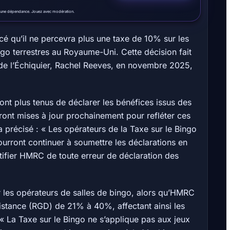
r une dépendance. Jouez avec modération.
qu’il ne percevra plus une taxe de 10% sur les
ngo terrestres au Royaume-Uni. Cette décision fait
 de l’Échiquier, Rachel Reeves, en novembre 2025,
nt plus tenus de déclarer les bénéfices issus des
eront mises à jour prochainement pour refléter ces
précisé : « Les opérateurs de la Taxe sur le Bingo
rront continuer à soumettre les déclarations en
otifier HMRC de toute erreur de déclaration des
 les opérateurs de salles de bingo, alors qu’HMRC
distance (RGD) de 21% à 40%, affectant ainsi les
 « La Taxe sur le Bingo ne s’applique pas aux jeux