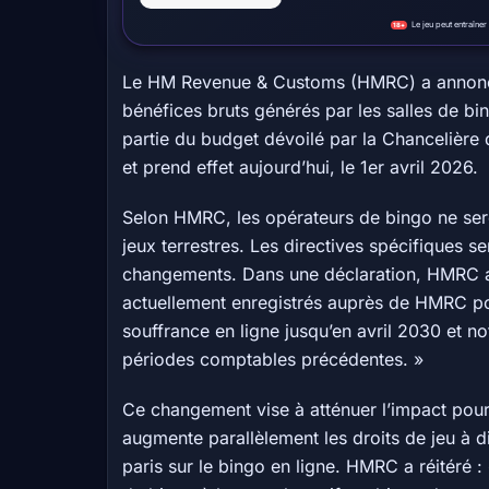
Le jeu peut entraîne
18+
Le HM Revenue & Customs (HMRC) a annoncé 
bénéfices bruts générés par les salles de bi
partie du budget dévoilé par la Chancelière
et prend effet aujourd’hui, le 1er avril 2026.
Selon HMRC, les opérateurs de bingo ne sero
jeux terrestres. Les directives spécifiques s
changements. Dans une déclaration, HMRC a 
actuellement enregistrés auprès de HMRC pou
souffrance en ligne jusqu’en avril 2030 et n
périodes comptables précédentes. »
Ce changement vise à atténuer l’impact pour
augmente parallèlement les droits de jeu à 
paris sur le bingo en ligne. HMRC a réitéré :