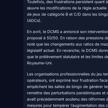
Toutefois, des frustrations persistent quant à
œuvre les modifications de la règle actuelle
de jeux de catégorie B et C/D dans les bingo
(ADCs).
En avril, le DCMS a annoncé son intervention
proposé à 50/50. En raison des pressions de
noté que les changements aux ratios de mac
législatif actuel. En revanche, le DCMS donn
que le prélèvement statutaire et les limites d
Royaume-Uni.
Les organisations professionnelles du jeu te
opérateurs, ont exprimé leur frustration face
empêchent les salles de bingo de générer le
remettre des perturbations pandémiques et d
avait précédemment soutenu des réformes d
mesures pour tempérer l’augmentation des co