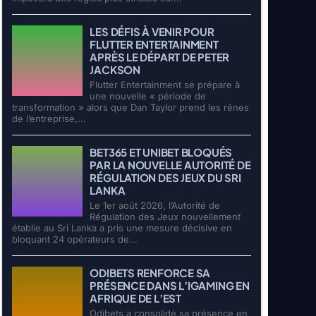
LES DÉFIS À VENIR POUR
FLUTTER ENTERTAINMENT
APRÈS LE DÉPART DE PETER
JACKSON
Flutter Entertainment se prépare à
une nouvelle « période de
transformation » alors que Dan Taylor prend les rênes
de l’entreprise,...
BET365 ET UNIBET BLOQUÉS
PAR LA NOUVELLE AUTORITÉ DE
RÉGULATION DES JEUX DU SRI
LANKA
Le 1er août 2026, l’Autorité de
Régulation des Jeux nouvellement
établie au Sri Lanka a pris une mesure décisive en
bloquant 24 opérateurs de...
ODIBETS RENFORCE SA
PRÉSENCE DANS L’IGAMING EN
AFRIQUE DE L’EST
Odibets a consolidé sa présence en