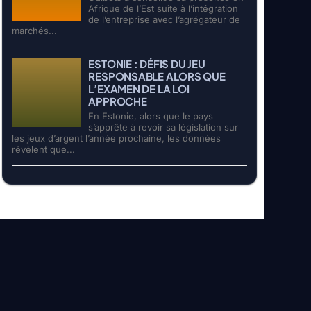
Afrique de l’Est suite à l’intégration
de l’entreprise avec l’agrégateur de
marchés...
ESTONIE : DÉFIS DU JEU
RESPONSABLE ALORS QUE
L’EXAMEN DE LA LOI
APPROCHE
En Estonie, alors que le pays
s’apprête à revoir sa législation sur
les jeux d’argent l’année prochaine, les données
révèlent que...