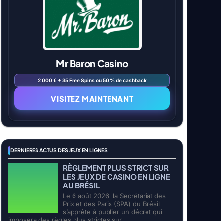
Mr Baron Casino
2 000 € + 35 Free Spins ou 50 % de cashback
VISITEZ MAINTENANT
DERNIERES ACTUS DES JEUX EN LIGNES
RÈGLEMENT PLUS STRICT SUR
LES JEUX DE CASINO EN LIGNE
AU BRÉSIL
Le 6 août 2026, la Secrétariat des
Prix et des Paris (SPA) du Brésil
s’apprête à publier un décret qui
imposera des règles plus strictes sur...