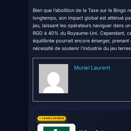
Bien que l’abolition de la Taxe sur le Bingo
longtemps, son impact global est atténué par 
jeu, laissant les opérateurs naviguer dans un
RGD à 40% du Royaume-Uni. Cependant, cert
équilibrée pourrait encore émerger, prenant e
nécessité de soutenir l’industrie du jeu terres
Muriel Laurent
✨ CASINO DU MOIS