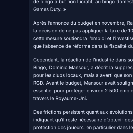
de bingo à but non lucratif, au bingo dome
Games Duty. »
Après l’annonce du budget en novembre, Ran
la décision de ne pas appliquer la taxe de 1
cette mesure soutiendra l’emploi et l’investis
que l’absence de réforme dans la fiscalité du
Cependant, la réaction de l’industrie dans 
Bingo, Dominic Mansour, a décrit la suppres
pour les clubs locaux, mais a averti que so
RGD. Avant le budget, Mansour avait souligné 
essentiel pour protéger environ 2 500 emploi
travers le Royaume-Uni.
Des frictions persistent quant aux évolution
indiquant qu’il reste nécessaire d’obtenir d
protection des joueurs, en particulier dans 