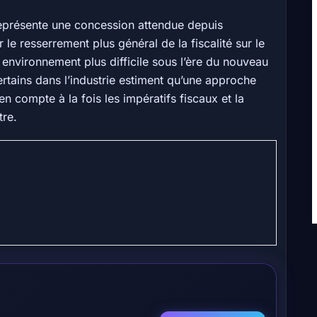
 représente une concession attendue depuis
le resserrement plus général de la fiscalité sur le
 environnement plus difficile sous l’ère du nouveau
ains dans l’industrie estiment qu’une approche
n compte à la fois les impératifs fiscaux et la
tre.